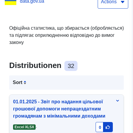
data.gov.ua
збираються
Actions
(обробляються)
Головним управлінням
Офіційна статистика, що збирається (обробляється)
та підлягає оприлюдненню відповідно до вимог
Пенсійного фонду
закону
України в Одеській
області та підлягають
Distributionen
32
оприлюдненню
відповідно до вимог
Sort
закону
01.01.2025 - Звіт про надання цільової
грошової допомоги непрацездатним
громадянам з мінімальними доходами
-
Excel XLSX
0