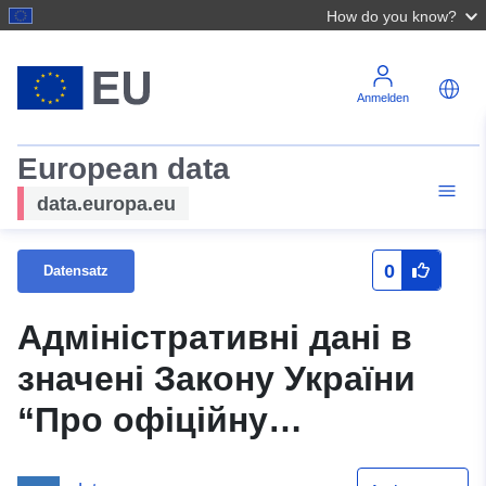
How do you know?
Anmelden
European data
data.europa.eu
0
Datensatz
Адміністративні дані в
значені Закону України
“Про офіційну
статистику”, що