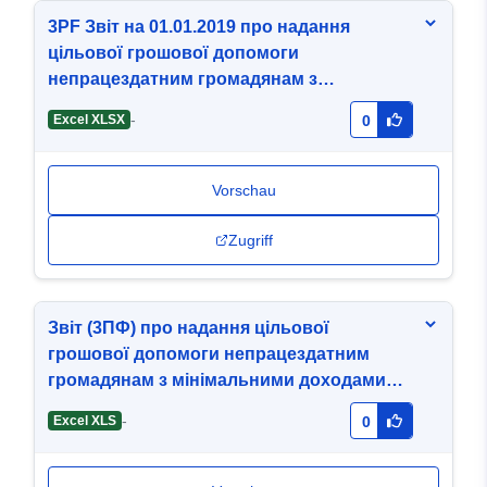
3PF Звіт на 01.01.2019 про надання
цільової грошової допомоги
непрацездатним громадянам з
мінімальними доходами.xlsx
-
Excel XLSX
0
Vorschau
Zugriff
Звіт (3ПФ) про надання цільової
грошової допомоги непрацездатним
громадянам з мінімальними доходами
станом на 01.04.2020.xls
-
Excel XLS
0