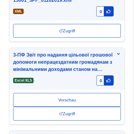
15001_3PF_01102019.xml
-
XML
0
Zugriff
3-ПФ Звіт про надання цільової грошової
допомоги непрацездатним громадянам з
мінімальними доходами станом на
01.10.2018.xls
-
Excel XLS
0
Vorschau
Zugriff