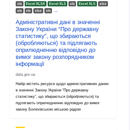
хls
Excel XLSX
Excel XLS
хls
Excel XLS
хlsx
...
хls
хls
хlsx
хls
Адміністративні дані в значенні
Закону України “Про державну
статистику”, що збираються
(обробляються) та підлягають
оприлюдненню відповідно до
вимог закону розпорядником
інформації
data.gov.ua
Набір містить ресурси щодо адміністративних даних
в значенні Закону України “Про державну
статистику”, що збираються (обробляються) та
підлягають оприлюдненню відповідно до вимог
закону Болехівською міською радою