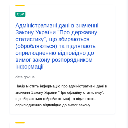
Kataloge:
28 July 2026
Aktualisiert auf data.europa.eu:
CSV
29 July 2026
Адміністративні дані в значенні
Закону України "Про державну
Identifikatoren:
4d635e1e-5595-4560-bb34-
статистику", що збираються
50077dac01e4
(обробляються) та підлягають
оприлюдненню відповідно до
uriRef:
http://data.europa.eu/88u/dataset
вимог закону розпорядником
5595-4560-bb34-50077dac01e4
інформації
Versionsinfo:
1.0
data.gov.ua
Набір містить інформацію про адміністративні дані в
значенні Закону України “Про офіційну статистику”,
що збираються (обробляються) та підлягають
оприлюдненню відповідно до вимог закону