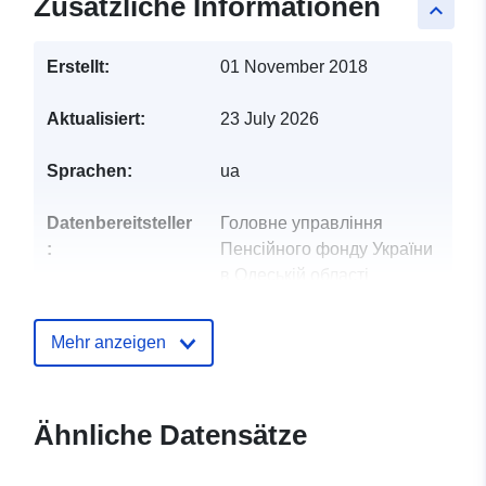
Zusätzliche Informationen
keyboard_arrow_up
Erstellt:
01 November 2018
Aktualisiert:
23 July 2026
Sprachen:
ua
Datenbereitsteller
Головне управління
:
Пенсійного фонду України
в Одеській області
Kontaktmöglichk
Чернявська Ірина
Mehr anzeigen
eiten:
Василівна
E-Mail:
mailto:pois@od.pfu.gov.ua
Ähnliche Datensätze
Verzeichnis der
Zu data.europa.eu hinzugefügt: