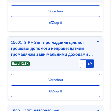
Vorschau
Zugriff
15001_3-PF-Звіт про надання цільвої
грошової допомоги непрацездатним
громадянам з мінімальними доходами на
01.07.2020.xlsx
-
Excel XLSX
0
Vorschau
Zugriff