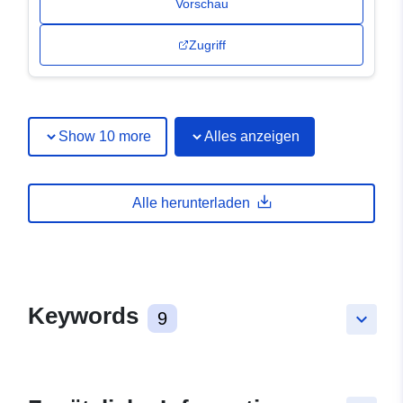
Vorschau
Zugriff
Show 10 more
Alles anzeigen
Alle herunterladen
Keywords
9
keyboard_arrow_down