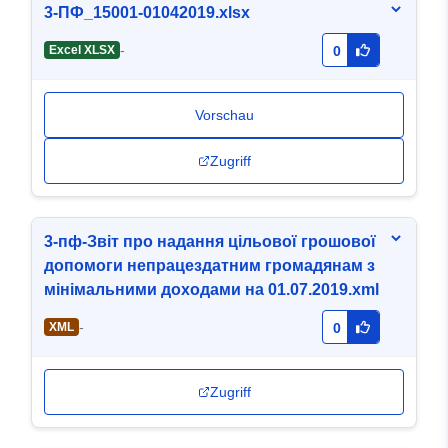
3-ПФ_15001-01042019.xlsx
-
Excel XLSX
0
Vorschau
Zugriff
3-пф-Звіт про надання цільової грошової
допомоги непрацездатним громадянам з
мінімальними доходами на 01.07.2019.xml
-
XML
0
Zugriff