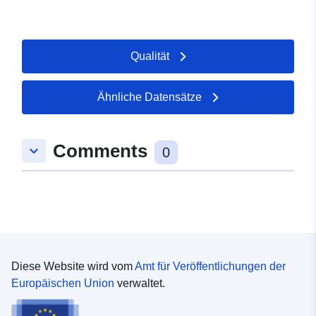
Qualität
Ähnliche Datensätze
Comments
keyboard_arrow_down
0
Diese Website wird vom
Amt für Veröffentlichungen der
Europäischen Union
verwaltet.