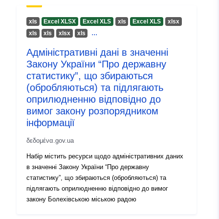
хls
Excel XLSX
Excel XLS
хls
Excel XLS
хlsx
...
хls
хls
хlsx
хls
Адміністративні дані в значенні
Закону України “Про державну
статистику”, що збираються
(обробляються) та підлягають
оприлюдненню відповідно до
вимог закону розпорядником
інформації
δεδομένα.gov.ua
Набір містить ресурси щодо адміністративних даних
в значенні Закону України “Про державну
статистику”, що збираються (обробляються) та
підлягають оприлюдненню відповідно до вимог
закону Болехівською міською радою