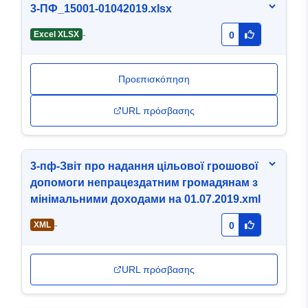
3-ПФ_15001-01042019.xlsx
-
Excel XLSX
0
Προεπισκόπηση
URL πρόσβασης
3-пф-Звіт про надання цільової грошової
допомоги непрацездатним громадянам з
мінімальними доходами на 01.07.2019.xml
-
XML
0
URL πρόσβασης