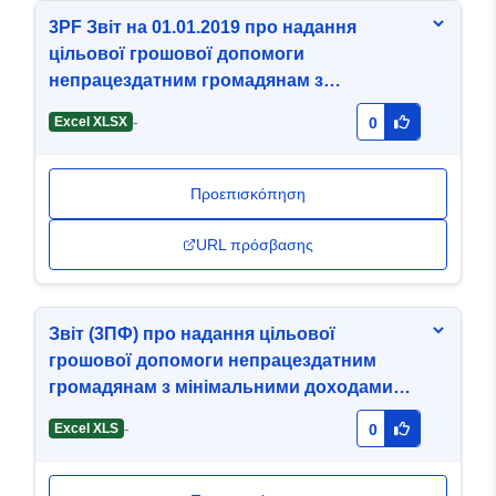
3PF Звіт на 01.01.2019 про надання
цільової грошової допомоги
непрацездатним громадянам з
мінімальними доходами.xlsx
-
Excel XLSX
0
Προεπισκόπηση
URL πρόσβασης
Звіт (3ПФ) про надання цільової
грошової допомоги непрацездатним
громадянам з мінімальними доходами
станом на 01.04.2020.xls
-
Excel XLS
0