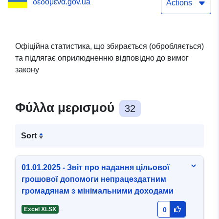
δεδομένα.gov.ua
збираються
Actions
(обробляються)
Головним управлінням
Офіційна статистика, що збирається (обробляється)
та підлягає оприлюдненню відповідно до вимог
Пенсійного фонду
закону
України в Одеській
області та підлягають
Φύλλα μερισμού
32
оприлюдненню
відповідно до вимог
Sort
закону
01.01.2025 - Звіт про надання цільової
грошової допомоги непрацездатним
громадянам з мінімальними доходами
-
Excel XLSX
0