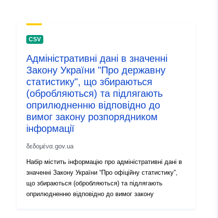
Αρχείο
Προστίθεται στο data.europa.eu:
2
καταλόγου:
July 2026
Επικαιροποιήθηκε στα data.europa
CSV
29 July 2026
Адміністративні дані в значенні
Закону України "Про державну
Αναγνωριστικά:
4d635e1e-5595-4560-bb34-
статистику", що збираються
50077dac01e4
(обробляються) та підлягають
оприлюдненню відповідно до
uriRef:
http://data.europa.eu/88u/dataset
вимог закону розпорядником
5595-4560-bb34-50077dac01e4
інформації
Πληροφορίες
1.0
δεδομένα.gov.ua
έκδοσης:
Набір містить інформацію про адміністративні дані в
значенні Закону України “Про офіційну статистику”,
що збираються (обробляються) та підлягають
оприлюдненню відповідно до вимог закону