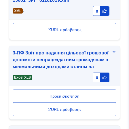
15001_3PF_01102019.xml
-
XML
0
URL πρόσβασης
3-ПФ Звіт про надання цільової грошової
допомоги непрацездатним громадянам з
мінімальними доходами станом на
01.10.2018.xls
-
Excel XLS
0
Προεπισκόπηση
URL πρόσβασης