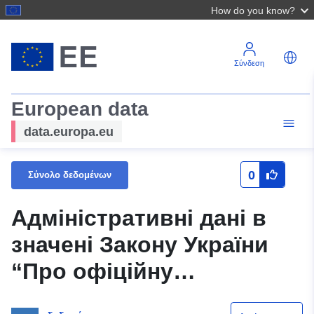
How do you know?
Σύνδεση
European data
data.europa.eu
0
Σύνολο δεδομένων
Адміністративні дані в
значені Закону України
“Про офіційну
статистику”, що