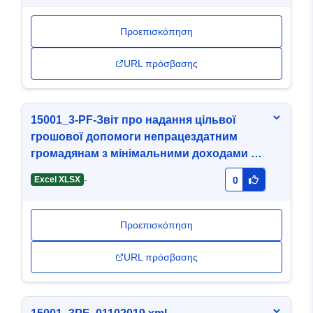
Προεπισκόπηση
URL πρόσβασης
15001_3-PF-Звіт про надання цільвої
грошової допомоги непрацездатним
громадянам з мінімальними доходами на
01.07.2020.xlsx
-
Excel XLSX
0
Προεπισκόπηση
URL πρόσβασης