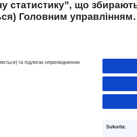
ну статистику”, що збирают
ся) Головним управлінням
онду України в Одеській об
оприлюдненню відповідно д
ляється) та підлягає оприлюдненню
Sukurta: