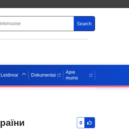
Search
Apie
Leidiniai
Dokumentai
mums
країни
0