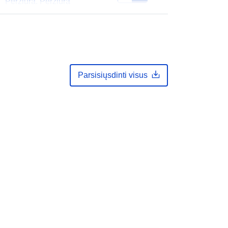
Peržiūra. Peržiūra
Parsisiųsdinti visus