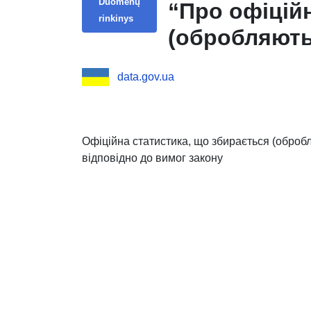
Duomenų
“Про офіцій
rinkinys
(обробляють
Пенсійного ф
data.gov.ua
підлягають 
закону
Офіційна статистика, що збирається (оброб
відповідно до вимог закону