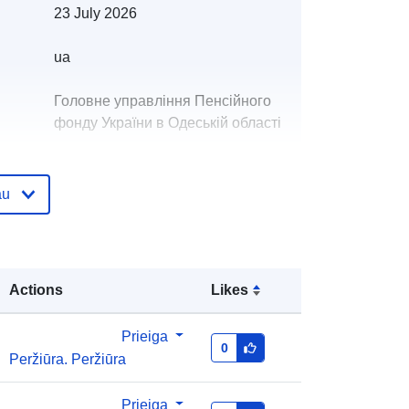
23 July 2026
ua
Головне управління Пенсійного
фонду України в Одеській області
Чернявська Ірина Василівна
au
El. paštas:
mailto:pois@od.pfu.gov.ua
as:
Pridėta prie duomenų.europa.eu:
28 July 2026
Actions
Likes
Atnaujinta informacija apie duomenis.europa.eu:
29 July 2026
Prieiga
0
Peržiūra. Peržiūra
i:
4d635e1e-5595-4560-bb34-
50077dac01e4
Prieiga