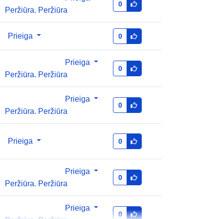
0
http://data.europa.eu/88u/dataset/4d
Peržiūra. Peržiūra
635e1e-5595-4560-bb34-
50077dac01e4
Prieiga
0
1.0
Prieiga
0
Peržiūra. Peržiūra
Prieiga
0
Peržiūra. Peržiūra
Prieiga
0
Prieiga
0
Peržiūra. Peržiūra
Prieiga
0