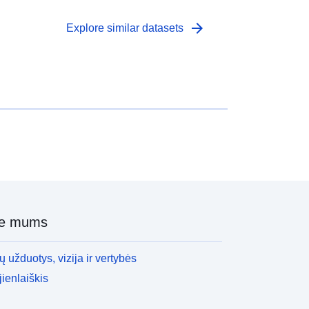
arrow_forward
Explore similar datasets
ie mums
 užduotys, vizija ir vertybės
ienlaiškis