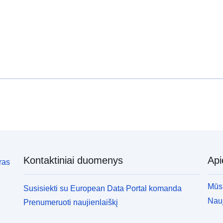
Kontaktiniai duomenys
Ap
ras
Mūsų
Susisiekti su European Data Portal komanda
Nauj
Prenumeruoti naujienlaiškį