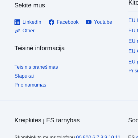
Kit
Sekite mus
EU 
LinkedIn
Facebook
Youtube
EU 
Other
EU r
Teisinė informacija
EU 
EU p
Teisinis pranešimas
Pris
Slapukai
Prieinamumas
Kreipkitės į ES tarnybas
Soci
Skambinkite mums telefonu
00 800 6 7 8 9 10 11
ES