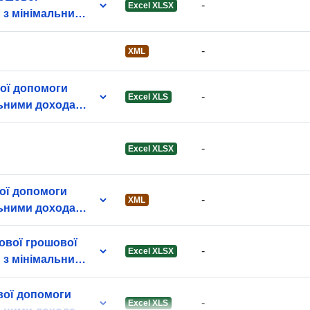
-
Excel XLSX
uriRef:
 з мінімальними
-
XML
Versijos
вої допомоги
informacija:
-
Excel XLS
льними доходами
-
Excel XLSX
вої допомоги
-
XML
льними доходами
ьової грошової
-
Excel XLSX
 з мінімальними
вої допомоги
-
Excel XLS