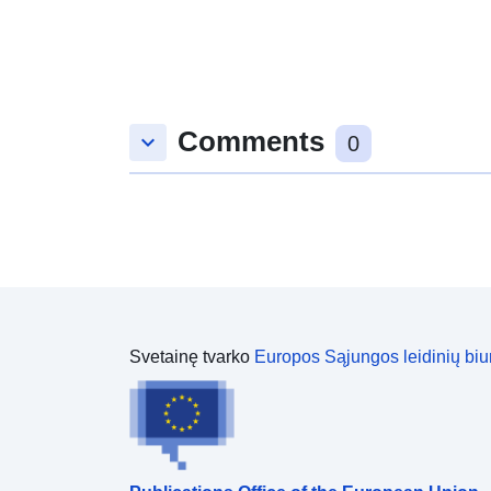
Comments
keyboard_arrow_down
0
Svetainę tvarko
Europos Sąjungos leidinių biu