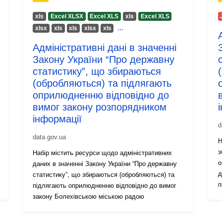
хls
Excel XLSX
Excel XLS
хls
Excel XLS
...
хlsx
хls
хls
хlsx
хls
Адміністративні дані в значенні
Закону України “Про державну
статистику”, що збираються
(обробляються) та підлягають
оприлюдненню відповідно до
вимог закону розпорядником
інформації
d
data.gov.ua
Н
з
Набір містить ресурси щодо адміністративних
о
даних в значенні Закону України “Про державну
д
статистику”, що збираються (обробляються) та
п
підлягають оприлюдненню відповідно до вимог
закону Болехівською міською радою