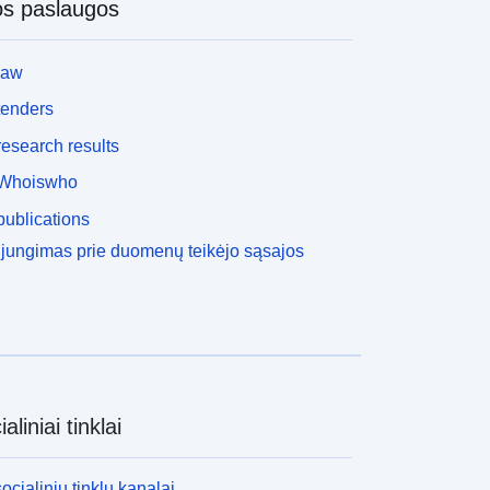
os paslaugos
law
tenders
esearch results
Whoiswho
ublications
ijungimas prie duomenų teikėjo sąsajos
aliniai tinklai
socialinių tinklų kanalai