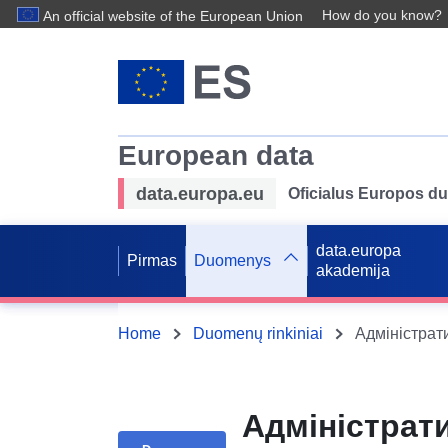
How do you know?
An official website of the European Union
European data
data.europa.eu
Oficialus Europos d
data.europa
Pirmas
Duomenys
akademija
Home
Duomenų rinkiniai
Адміністрати