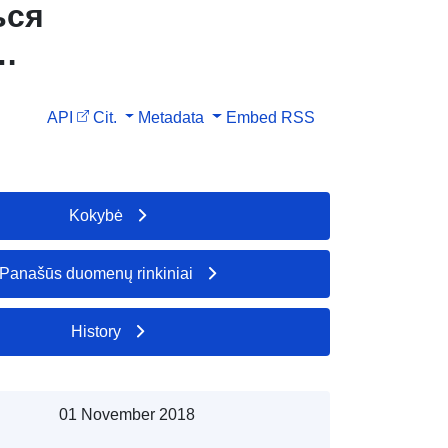
ься
ласті та
API
Cit.
Metadata
Embed
RSS
о вимог
Kokybė
Panašūs duomenų rinkiniai
History
01 November 2018