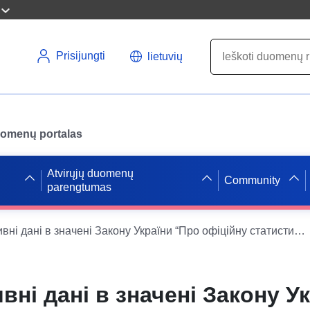
Prisijungti
lietuvių
uomenų portalas
Atvirųjų duomenų
Community
parengtumas
Адміністративні дані в значені Закону України “Про офіційну статистику”, що збираються (обробляються) Головним управлінням Пенсійного фонду України в Одеській області та підлягають оприлюдненню відповідно до вимог закону
вні дані в значені Закону У