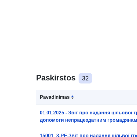
Paskirstos
32
Pavadinimas
01.01.2025 - Звіт про надання цільової 
допомоги непрацездатним громадянам
доходами
15001_3-PF-Звіт про надання цільвої г