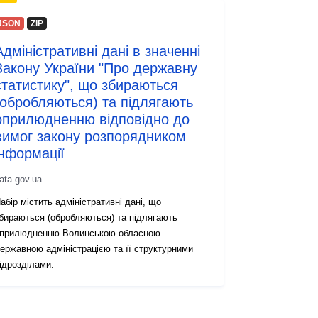
JSON
ZIP
Адміністративні дані в значенні
Закону України "Про державну
статистику", що збираються
(обробляються) та підлягають
оприлюдненню відповідно до
вимог закону розпорядником
інформації
ata.gov.ua
абір містить адміністративні дані, що
бираються (обробляються) та підлягають
прилюдненню Волинською обласною
ержавною адміністрацією та її структурними
ідрозділами.