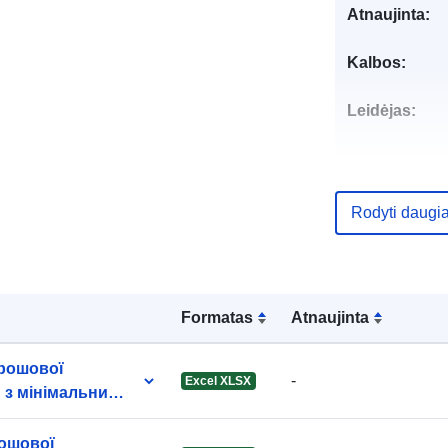
Atnaujinta:
Kalbos:
Leidėjas:
Kontaktinis
punktas:
Rodyti daugi
Katalogo įraš
Formatas
Atnaujinta
грошової
-
Excel XLSX
 з мінімальними
Identifikatoria
рошової