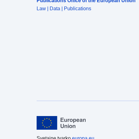
Publications Office of the European Union
Law | Data | Publications
Svetainę tvarko
europa.eu