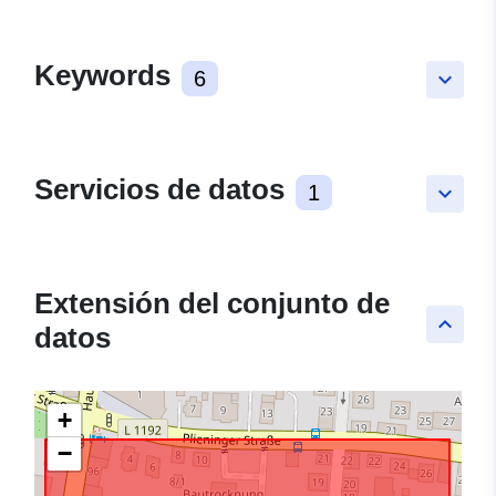
Keywords
6
keyboard_arrow_down
Servicios de datos
1
keyboard_arrow_down
Extensión del conjunto de
keyboard_arrow_up
datos
+
−