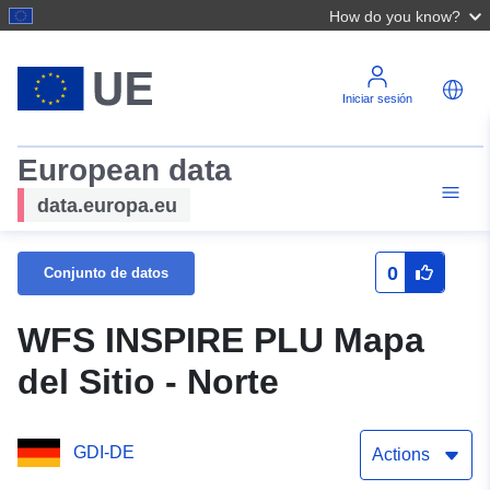
How do you know?
Iniciar sesión
European data
data.europa.eu
0
Conjunto de datos
WFS INSPIRE PLU Mapa
del Sitio - Norte
GDI-DE
Actions