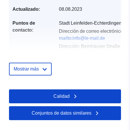
Actualizado:
08.08.2023
Puntos de
Stadt Leinfelden-Echterdingen
contacto:
Dirección de correo electrónico:
mailto:info@le-mail.de
Dirección:
Bernhäuser Straße
11, Leinfelden-Echterdingen,
70771, Deutschland
URL:
http://www.leinfelden-
Mostrar más
echterdingen.de
Registro del
Añadido a data.europa.eu:
24
Calidad
catálogo:
January 2026
Actualizado en data.europa.eu:
25 July 2026
Conjuntos de datos similares
Espacial:
Coordenadas:
[ [ 9.1669865,