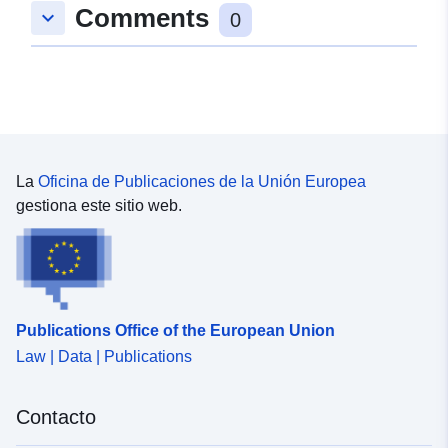
Comments
keyboard_arrow_down
48.6907159 ], [ 9.170904,
0
48.6907159 ], [ 9.170904,
48.6885053 ], [ 9.1669865,
48.6885053 ], [ 9.1669865,
48.6907159 ] ]
Tipo:
Polygon
La
Oficina de Publicaciones de la Unión Europea
Conforme a:
Recurso:
gestiona este sitio web.
http://data.europa.eu/eli/reg/2009/
uriRef:
http://data.europa.eu/88u/dataset
0894-4d61-98c0-88d5b47bccd2
Publications Office of the European Union
Law | Data | Publications
Contacto