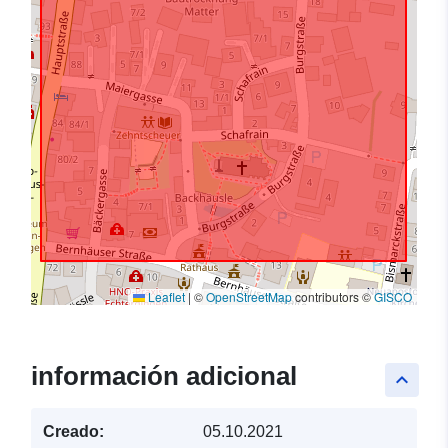
Leaflet
|
©
OpenStreetMap
contributors ©
GISCO
información adicional
keyboard_arrow_up
Creado:
05.10.2021