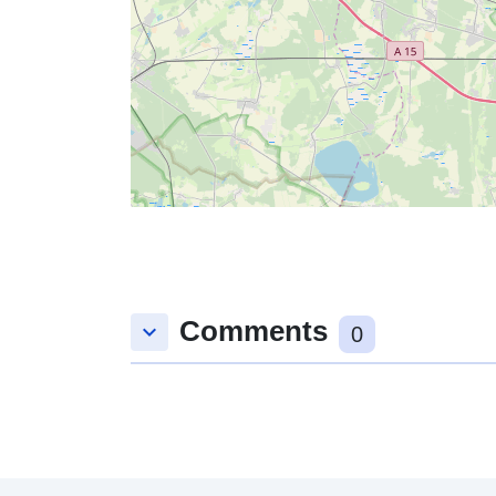
Comments
keyboard_arrow_down
0