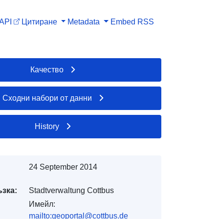
API
Цитиране
Metadata
Embed
RSS
Качество
Сходни набори от данни
History
24 September 2014
ъзка:
Stadtverwaltung Cottbus
Имейл:
mailto:geoportal@cottbus.de