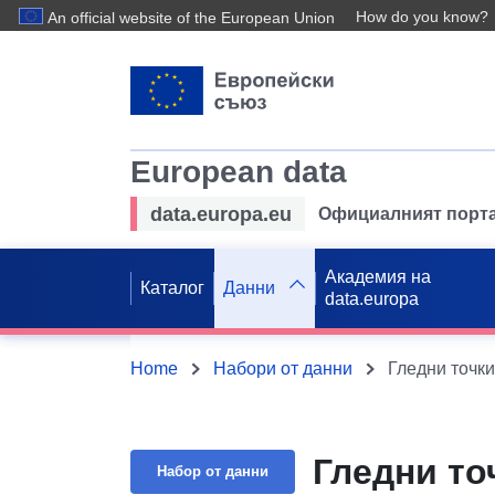
How do you know?
An official website of the European Union
European data
data.europa.eu
Официалният порта
Академия на
Каталог
Данни
data.europa
Home
Набори от данни
Гледни точки
Гледни то
Набор от данни