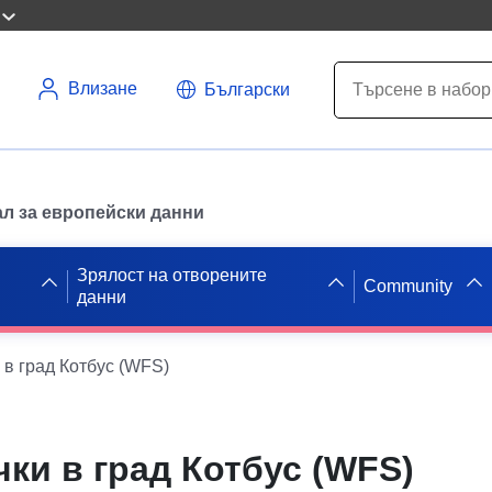
Влизане
Български
л за европейски данни
Зрялост на отворените
Community
данни
 в град Котбус (WFS)
чки в град Котбус (WFS)