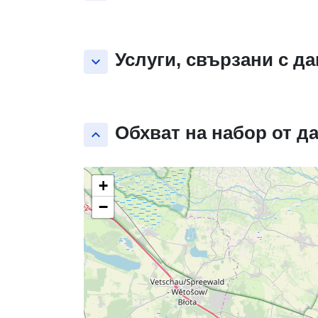
Услуги, свързани с д
keyboard_arrow_down
Обхват на набор от д
keyboard_arrow_up
+
−