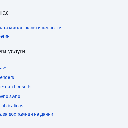
нас
ата мисия, визия и ценности
етин
ги услуги
law
tenders
esearch results
Whoiswho
ublications
а за доставчици на данни