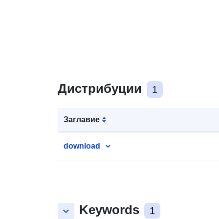
Дистрибуции
1
Заглавие
download
Keywords
keyboard_arrow_down
1