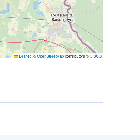
Leaflet
|
©
OpenStreetMap
contributors ©
GISCO