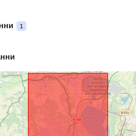
анни
1
анни