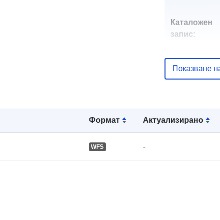
Каталожен
запис:
Показване н
Пространст
:
Формат
Актуализирано
-
WFS
Идентифика
и:
uriRef: