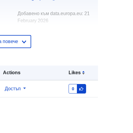
Добавено към data.europa.eu:
21
February 2026
Актуализирана на data.europa.eu:
25 July 2026
а повече
вени
Координати:
[ [ 14.265, 51.855 ], [
14.445, 51.855 ], [ 14.445, 51.69 ], [
14.265, 51.69 ], [ 14.265, 51.855 ] ]
Actions
Likes
Тип:
Polygon
Достъп
0
тор
https://registry.gdi-
de.org/id/de.bb.metadata/4da32493-
6cd2-4617-b4cf-fb4ad7567456
http://data.europa.eu/88u/dataset/4d
a32493-6cd2-4617-b4cf-
fb4ad7567456