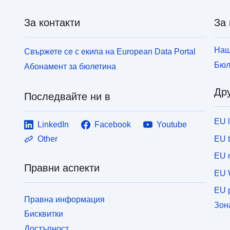
За контакти
За 
Наш
Свържете се с екипа на European Data Portal
Бюл
Абонамент за бюлетина
Дру
Последвайте ни в
EU 
LinkedIn
Facebook
Youtube
EU 
Other
EU r
Правни аспекти
EU 
EU p
Правна информация
Зон
Бисквитки
Достъпност