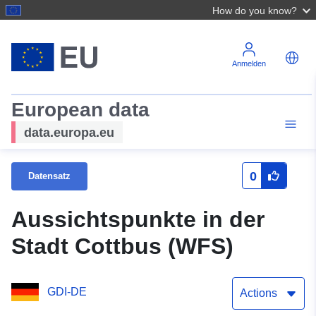
How do you know?
Anmelden
European data
data.europa.eu
0
Datensatz
Aussichtspunkte in der
Stadt Cottbus (WFS)
GDI-DE
Actions