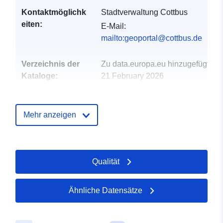
Kontaktmöglichk
Stadtverwaltung Cottbus
eiten:
E-Mail:
mailto:geoportal@cottbus.de
Verzeichnis der
Zu data.europa.eu hinzugefügt:
Kataloge:
21 February 2026
Aktualisiert auf data.europa.eu:
25 July 2026
Mehr anzeigen
Gebiet:
Koordinaten:
[ [ 14.265,
51.855 ], [ 14.445, 51.855 ], [
14.445, 51.69 ], [ 14.265,
Qualität
51.69 ], [ 14.265, 51.855 ] ]
Typ:
Polygon
Ähnliche Datensätze
Identifikatoren:
https://registry.gdi-
de.org/id/de.bb.metadata/4da3249