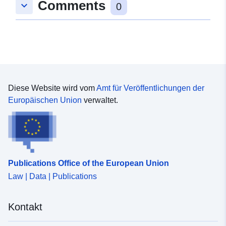
Comments
keyboard_arrow_down
6cd2-4617-b4cf-fb4ad7567456
0
uriRef:
http://data.europa.eu/88u/dataset
6cd2-4617-b4cf-fb4ad7567456
Diese Website wird vom
Amt für Veröffentlichungen der
Europäischen Union
verwaltet.
Publications Office of the European Union
Law | Data | Publications
Kontakt