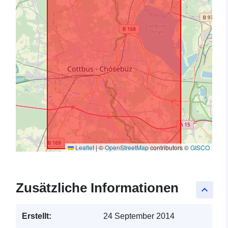
Leaflet
|
©
OpenStreetMap
contributors ©
GISCO
Zusätzliche Informationen
keyboard_arrow_up
Erstellt:
24 September 2014