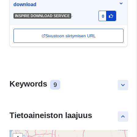
download
-
INSPIRE DOWNLOAD SERVICE
0
Sivustoon siirtymisen URL
Keywords
9
keyboard_arrow_down
Tietoaineiston laajuus
keyboard_arrow_up