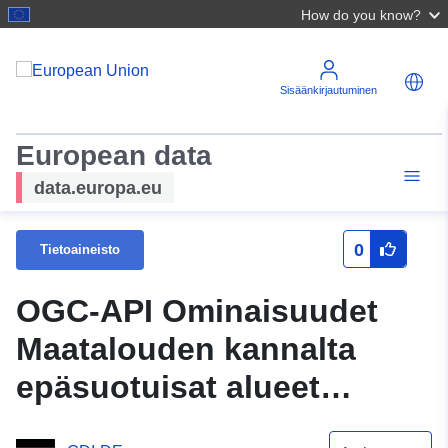
How do you know?
Sisäänkirjautuminen
European data
data.europa.eu
0
Tietoaineisto
OGC-API Ominaisuudet
Maatalouden kannalta
epäsuotuisat alueet
Nordrhein-Westfalenissa