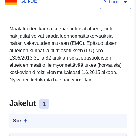
GDI-DE
(INSPIRE)
Actions
Maatalouden kannalta epäsuotuisat alueet, joille
hakijatilat voivat saada luonnonhaittakorvauksia
haitan vakavuuden mukaan (EMC). Epäsuotuisten
alueiden kunnat ja piirit asetuksen (EU) N:o
1305/2013 31 ja 32 artiklan sekä epäsuotuisten
alueiden maatiloille myönnettävää tukea (korvausta)
koskevien direktiivien mukaisesti 1.6.2015 alkaen.
Nykyinen tietokanta haetaan vuosittain.
Jakelut
1
Sort