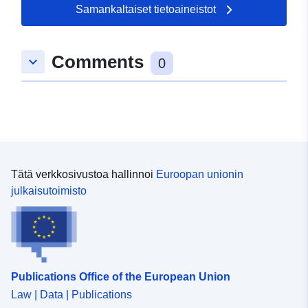
Samankaltaiset tietoaineistot
50.3 ], [ 5.8, 52.6 ] ]
Tyyppi:
Polygon
Comments
keyboard_arrow_down
0
Vastaa:
Tietoaineistolinkki:
http://data.europa.eu/eli/reg/2009/
uriRef:
http://data.europa.eu/88u/dataset
dcf8-4b12-8cc1-9b11ccd7c060
Tätä verkkosivustoa hallinnoi
Euroopan unionin
julkaisutoimisto
Publications Office of the European Union
Law | Data | Publications