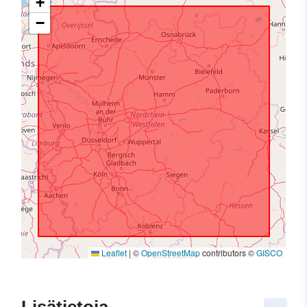
+
−
Leaflet
|
©
OpenStreetMap
contributors ©
GISCO