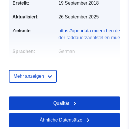
Erstellt:
19 September 2018
Aktualisiert:
26 September 2025
Zielseite:
https://opendata.muenchen.de/data
der-raddauerzaehlstellen-muenche
Sprachen:
German
Datenbereitsteller
Landeshauptstadt München
:
Startseite:
Mehr anzeigen
https://www.muenchen.de
Kontaktmöglichk
Mobilitätsreferat - Verkehrs- und
eiten:
Verhaltensdaten
Qualität
E-Mail:
mailto:verkehrsdaten.mor@muenc
Ähnliche Datensätze