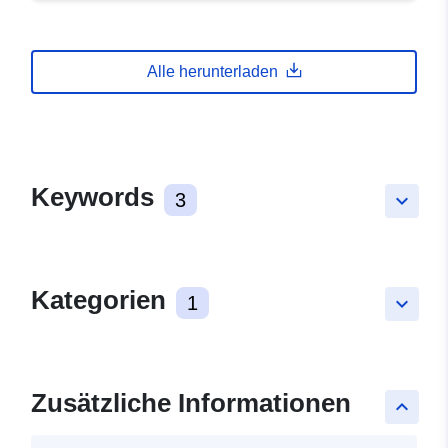
Alle herunterladen
Keywords
3
keyboard_arrow_down
Kategorien
1
keyboard_arrow_down
Zusätzliche Informationen
keyboard_arrow_up