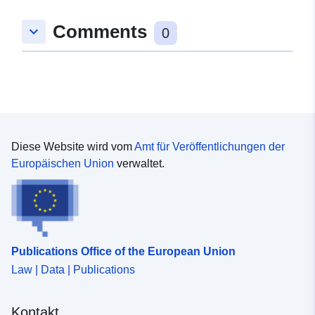
Verzeichnis der
Zu data.europa.eu hinzugefügt:
Kataloge:
03 June 2026
Comments
keyboard_arrow_down
0
Aktualisiert auf data.europa.eu:
03 August 2026
Identifikatoren:
4def19b1-7b05-4a0c-ad6d-
0d1061e88038
Diese Website wird vom
Amt für Veröffentlichungen der
uriRef:
http://data.europa.eu/88u/dataset/
Europäischen Union
verwaltet.
7b05-4a0c-ad6d-0d1061e88038
Zugangsrechte:
public
Publications Office of the European Union
Law | Data | Publications
Kontakt