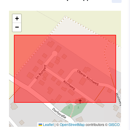
+
−
Leaflet
|
©
OpenStreetMap
contributors ©
GISCO