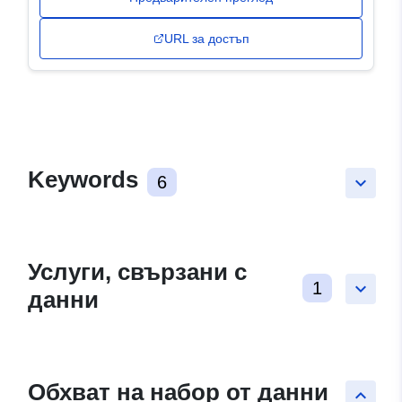
URL за достъп
Keywords
6
keyboard_arrow_down
Услуги, свързани с
1
keyboard_arrow_down
данни
Обхват на набор от данни
keyboard_arrow_up