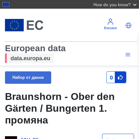
How do you know?
Влизане
European data
data.europa.eu
0
Набор от данни
Braunshorn - Ober den
Gärten / Bungerten 1.
промяна