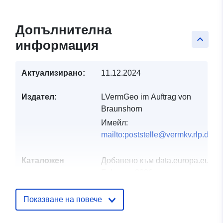
Допълнителна
keyboard_arrow_up
информация
Актуализирано:
11.12.2024
Издател:
LVermGeo im Auftrag von
Braunshorn
Имейл:
mailto:poststelle@vermkv.rlp.de
Каталожен
Добавено към data.europa.eu:
21
запис:
February 2026
Актуализирана на data.europa.eu
25 July 2026
Показване на повече