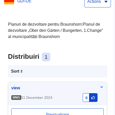
GDI-DE
Actions
Planuri de dezvoltare pentru Braunshorn:Planul de
dezvoltare „Ober den Gärten / Bungerten, 1.Change”
al municipalității Braunshorn
Distribuiri
1
Sort
view
11 December 2024
WMS
0
Previzualizare