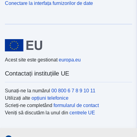
Conectare la interfața furnizorilor de date
Acest site este gestionat
europa.eu
Contactați instituțiile UE
Sunați-ne la numărul
00 800 6 7 8 9 10 11
Utilizați alte
opțiuni telefonice
Scrieți-ne completând
formularul de contact
Veniți să discutăm la unul din
centrele UE
Platformele de comunicare socială