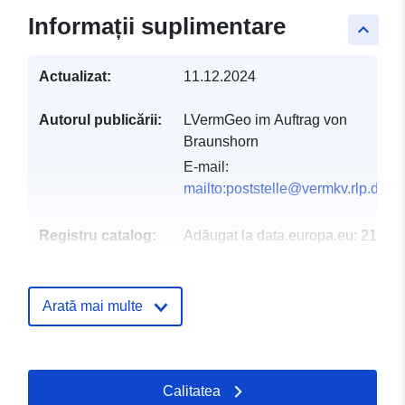
Informații suplimentare
keyboard_arrow_up
Actualizat:
11.12.2024
Autorul publicării:
LVermGeo im Auftrag von
Braunshorn
E-mail:
mailto:poststelle@vermkv.rlp.de
Registru catalog:
Adăugat la data.europa.eu:
21 Feb
2026
Informații actualizate la data a.eur
25 July 2026
Arată mai multe
Spațial:
Coordonate:
[ [ 7.51409,
50.0934 ], [ 7.51785,
Calitatea
50.0934 ], [ 7.51785,