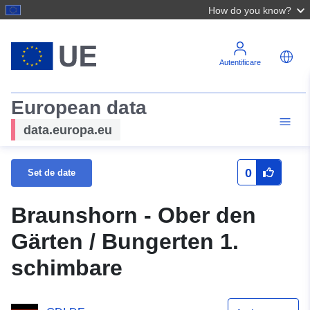
How do you know?
Autentificare
European data
data.europa.eu
0
Set de date
Braunshorn - Ober den
Gärten / Bungerten 1.
schimbare