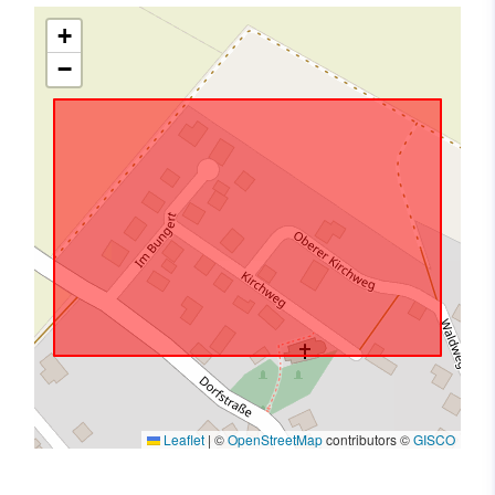
+
−
Leaflet
|
©
OpenStreetMap
contributors ©
GISCO