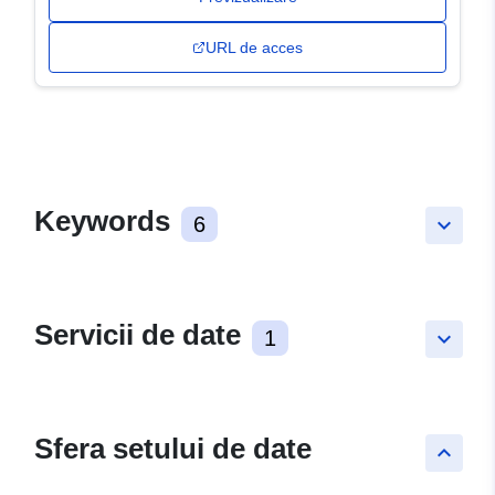
URL de acces
Keywords
6
keyboard_arrow_down
Servicii de date
1
keyboard_arrow_down
Sfera setului de date
keyboard_arrow_up