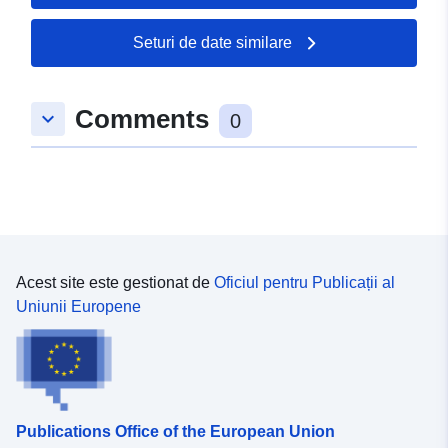
50.0918 ], [ 7.51409,
50.0918 ], [ 7.51409,
Seturi de date similare
50.0934 ] ]
Tip:
Polygon
Comments
keyboard_arrow_down
0
uriRef:
http://data.europa.eu/88u/dataset/
76cf-9476-55e7-a052b7972558
Acest site este gestionat de
Oficiul pentru Publicații al
Uniunii Europene
Publications Office of the European Union