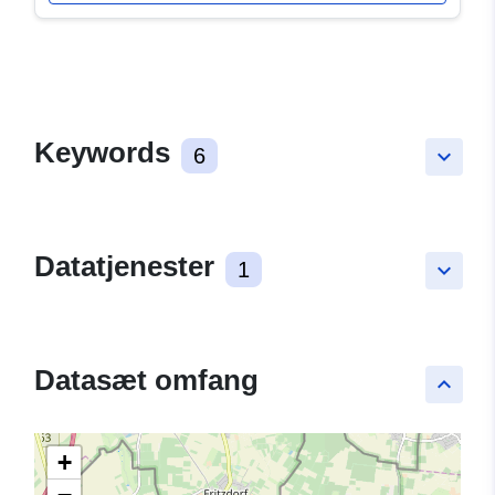
Keywords
6
keyboard_arrow_down
Datatjenester
1
keyboard_arrow_down
Datasæt omfang
keyboard_arrow_up
+