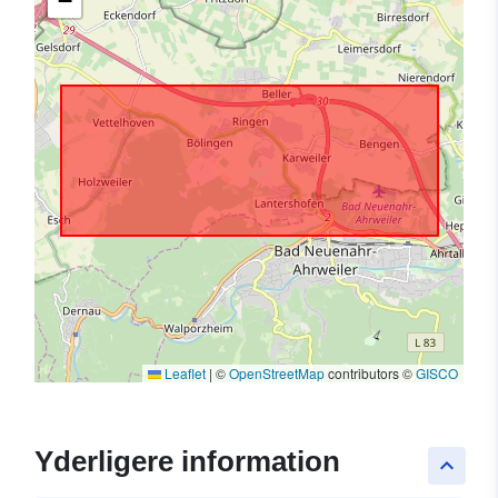
−
Leaflet
|
©
OpenStreetMap
contributors ©
GISCO
Yderligere information
keyboard_arrow_up