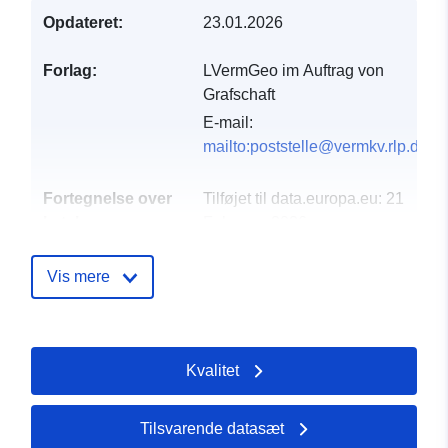
Opdateret:
23.01.2026
Forlag:
LVermGeo im Auftrag von
Grafschaft
E-mail:
mailto:poststelle@vermkv.rlp.de
Fortegnelse over
Tilføjet til data.europa.eu:
21
kataloger:
February 2026
Opdateret på data.europa.eu:
25 July 2026
Vis mere
Fysiske:
Koordinater:
[ [ 7.03702,
50.5787 ], [ 7.15332,
Kvalitet
50.5787 ], [ 7.15332,
50.5492 ], [ 7.03702,
50.5492 ], [ 7.03702,
Tilsvarende datasæt
50.5787 ] ]