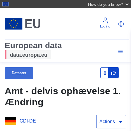
How do you know?
Log ind
European data
data.europa.eu
0
Datasæt
Amt - delvis ophævelse 1.
Ændring
GDI-DE
Actions