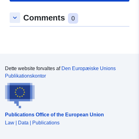
Type:
Polygon
Comments
keyboard_arrow_down
0
uriRef:
http://data.europa.eu/88u/dataset/
a4e6-126b-46a8-f32f3e00174e
Dette website forvaltes af
Den Europæiske Unions
Publikationskontor
Publications Office of the European Union
Law | Data | Publications