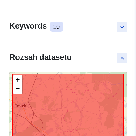
Keywords
10
keyboard_arrow_down
Rozsah datasetu
keyboard_arrow_up
+
−