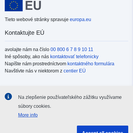
Tieto webové stránky spravuje
europa.eu
Kontaktujte EÚ
avolajte nám na číslo
00 800 6 7 8 9 10 11
Iné spôsoby, ako nás
kontaktovať telefonicky
Napíšte nám prostredníctvom
kontaktného formulára
Navštívte nás v niektorom z
centier EÚ
Sociálne médiá
Na zlepšenie používateľského zážitku využívame
Kanály EÚ na
sociálnych médiách
súbory cookies.
More info
Inštitúcie a orgány EÚ