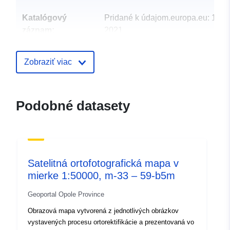
Katalógový
Pridané k údajom.europa.eu:
13 O
záznam:
2021
Aktualizované na základe údajov.
09 July 2022
Zobraziť viac
Zemepisné
Súradnice:
[ [ 18.5, 50.5008
pokrytie:
], [ 18.75, 50.5008 ], [ 18.75,
Podobné datasety
50.3325 ], [ 18.5, 50.3325 ], [
18.5, 50.5008 ] ]
Typ:
Polygon
Priestorové
Satelitná ortofotografická mapa v
zdroje:
mierke 1:50000, m-33 – 59-b5m
Geoportal Opole Province
Zodpovedá:
2180
Obrazová mapa vytvorená z jednotlivých obrázkov
vystavených procesu ortorektifikácie a prezentovaná vo
Pôvod:
Opracowanie wykonane na