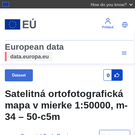
How do you know?
Prihlásiť
European data
data.europa.eu
0
Dataset
Satelitná ortofotografická
mapa v mierke 1:50000, m-
34 – 50-c5m