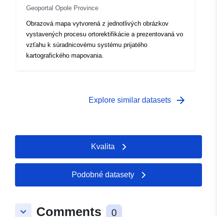
Geoportal Opole Province
Obrazová mapa vytvorená z jednotlivých obrázkov
vystavených procesu ortorektifikácie a prezentovaná vo
vzťahu k súradnicovému systému prijatého
kartografického mapovania.
arrow_forward
Explore similar datasets
Kvalita
Podobné datasety
Comments
keyboard_arrow_down
0