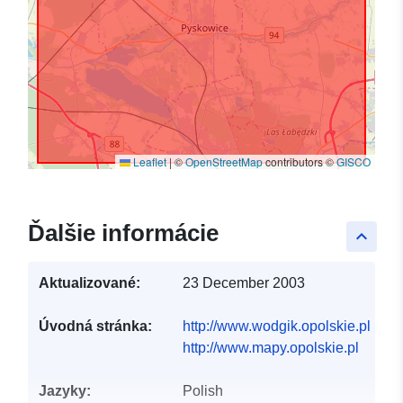
Leaflet
|
©
OpenStreetMap
contributors ©
GISCO
Ďalšie informácie
keyboard_arrow_up
Aktualizované:
23 December 2003
Úvodná stránka:
http://www.wodgik.opolskie.pl
http://www.mapy.opolskie.pl
Jazyky:
Polish