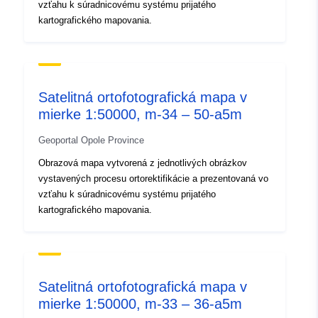
vzťahu k súradnicovému systému prijatého
podstawie zdjęć
kartografického mapovania.
satelitarnych ze zobrazowań
LandSat...
Identifikátory:
16,1,23,1,2,551/2003,23.12.2003,
Satelitná ortofotografická mapa v
mierke 1:50000, m-34 – 50-a5m
uriRef:
http://data.europa.eu/88u/dataset
13ac-4d2b-ae01-fc1880457745
Geoportal Opole Province
Obrazová mapa vytvorená z jednotlivých obrázkov
Typ:
Zdroj:
vystavených procesu ortorektifikácie a prezentovaná vo
http://inspire.ec.europa.eu/metadat
vzťahu k súradnicovému systému prijatého
codelist/ResourceType/dataset
kartografického mapovania.
Satelitná ortofotografická mapa v
mierke 1:50000, m-33 – 36-a5m