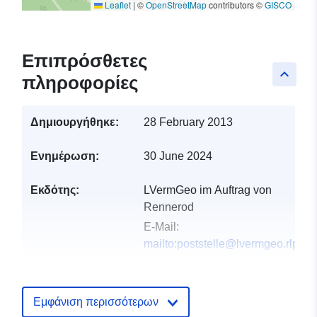
Leaflet
|
©
OpenStreetMap
contributors ©
GISCO
Επιπρόσθετες
keyboard_arrow_up
πληροφορίες
Δημιουργήθηκε:
28 February 2013
Ενημέρωση:
30 June 2024
Εκδότης:
LVermGeo im Auftrag von
Rennerod
E-Mail:
mailto:poststelle@lvermgeo.rlp.de
Αρχείο
Προστίθεται στο data.europa.eu:
2
καταλόγου:
February 2024
Εμφάνιση περισσότερων