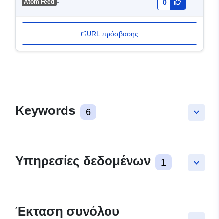
-
Atom Feed
0
URL πρόσβασης
Keywords
6
keyboard_arrow_down
Υπηρεσίες δεδομένων
1
keyboard_arrow_down
Έκταση συνόλου