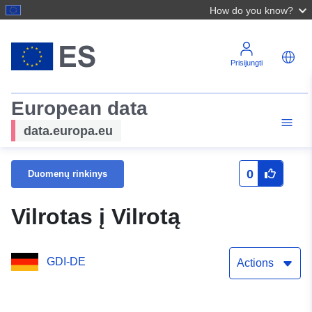
How do you know?
Prisijungti
European data
data.europa.eu
0
Duomenų rinkinys
Vilrotas į Vilrotą
GDI-DE
Actions