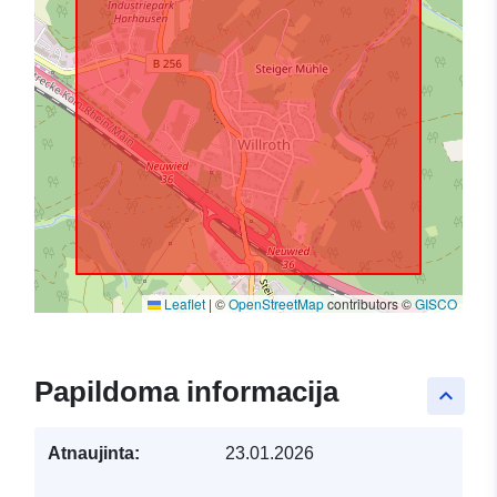
Leaflet
|
©
OpenStreetMap
contributors ©
GISCO
Papildoma informacija
keyboard_arrow_up
Atnaujinta:
23.01.2026