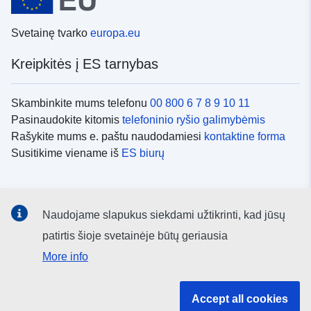
Svetainę tvarko
europa.eu
Kreipkitės į ES tarnybas
Skambinkite mums telefonu
00 800 6 7 8 9 10 11
Pasinaudokite kitomis
telefoninio ryšio galimybėmis
Rašykite mums e. paštu naudodamiesi
kontaktine forma
Susitikime viename iš
ES biurų
Socialiniai tinklai
Naudojame slapukus siekdami užtikrinti, kad jūsų
ES
socialinių tinklų kanalai
patirtis šioje svetainėje būtų geriausia
More info
ES institucijos ir įstaigos
Accept all cookies