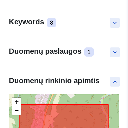
Keywords
8
keyboard_arrow_down
Duomenų paslaugos
1
keyboard_arrow_down
Duomenų rinkinio apimtis
keyboard_arrow_up
+
−