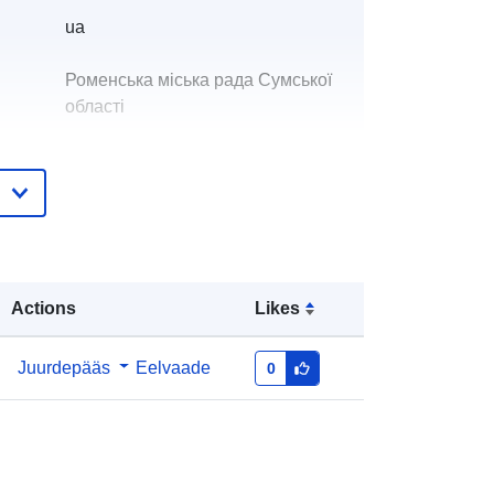
ua
Роменська міська рада Сумської
області
id:
Гребенюк Олена Петрівна
E-Mail:
mailto:uzhkg_romny@ukr.net
e:
Lisatud andmetele.europa.eu:
28 July
2026
Actions
Likes
Ajakohastatud veebisaidil Data.europa.eu:
29 July 2026
Juurdepääs
Eelvaade
0
id:
4e64dbb8-a573-474c-809a-
51a4706ed1a3