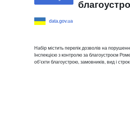
благоустр
data.gov.ua
Набір містить перелік дозволів на порушенн
Інспекцією з контролю за благоустроєм Роме
об’єкти благоустрою, замовників, вид і строк