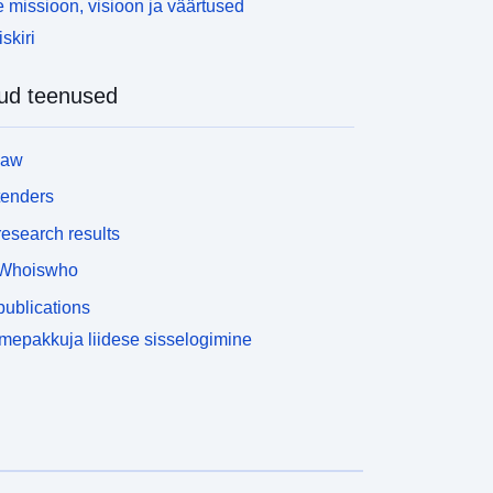
 missioon, visioon ja väärtused
skiri
ud teenused
law
tenders
esearch results
Whoiswho
ublications
epakkuja liidese sisselogimine