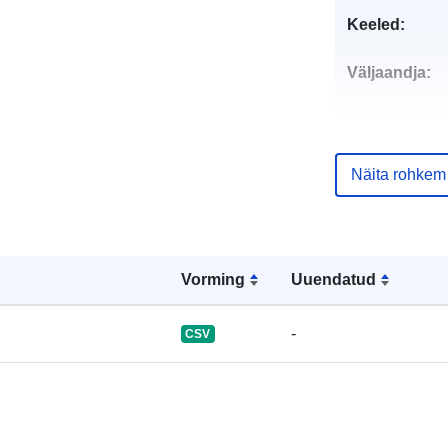
Keeled:
Väljaandja:
Kontaktpunkt
Näita rohkem
Kataloogi kirj
Vorming
Uuendatud
-
CSV
Identifikaator