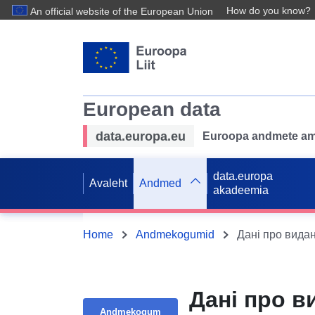
How do you know?
An official website of the European Union
European data
data.europa.eu
Euroopa andmete ame
data.europa
Avaleht
Andmed
akadeemia
Home
Andmekogumid
Дані про видан
Дані про в
Andmekogum