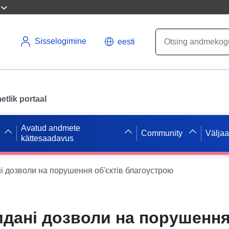
Sisselogimine
eesti
tlik portaal
Avatud andmete
Community
Välja
kättesaadavus
і дозволи на порушення об'єктів благоустрою
идані дозволи на порушення