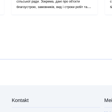
сільської ради. Зокрема, дані про об’єкти
с
благоустрою, замовників, вид і строки робіт та
б
інше
і
Kontakt
Mei