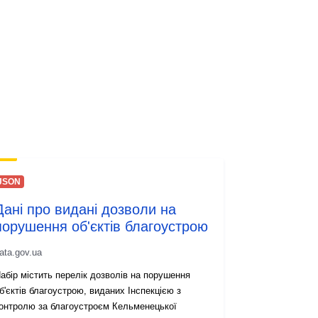
http://data.europa.eu/88u/dataset/4e
64dbb8-a573-474c-809a-
51a4706ed1a3
ve:
1.0
JSON
Дані про видані дозволи на
порушення об'єктів благоустрою
ata.gov.ua
абір містить перелік дозволів на порушення
б'єктів благоустрою, виданих Інспекцією з
онтролю за благоустроєм Кельменецької