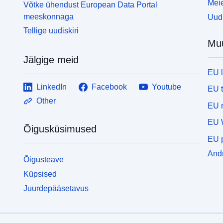
Meie
Võtke ühendust European Data Portal
meeskonnaga
Uudi
Tellige uudiskiri
Mu
Jälgige meid
EU 
LinkedIn
Facebook
Youtube
EU 
Other
EU r
EU 
Õigusküsimused
EU p
Andm
Õigusteave
Küpsised
Juurdepääsetavus