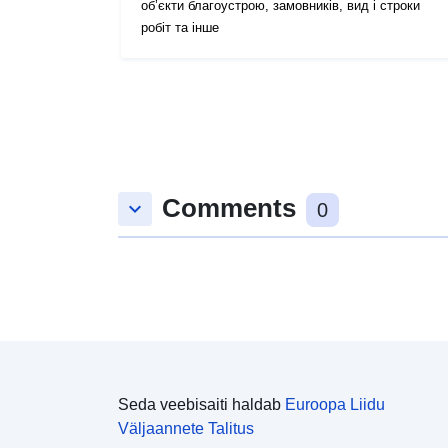
об’єкти благоустрою, замовників, вид і строки
робіт та інше
Comments
keyboard_arrow_down
0
Seda veebisaiti haldab
Euroopa Liidu
Väljaannete Talitus