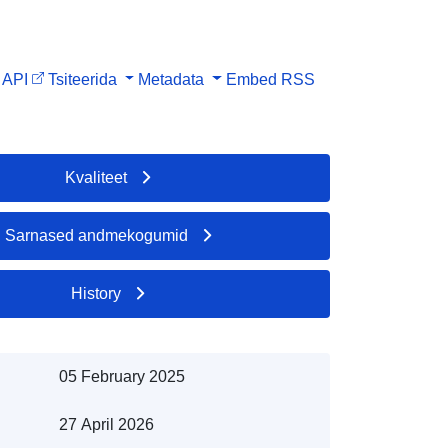
API
Tsiteerida
Metadata
Embed
RSS
Kvaliteet
Sarnased andmekogumid
History
05 February 2025
27 April 2026