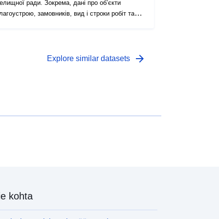
елищної ради. Зокрема, дані про об’єкти
лагоустрою, замовників, вид і строки робіт та
нше
arrow_forward
Explore similar datasets
e kohta