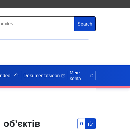
Search
Meie
anded
Dokumentatsioon
kohta
 об'єктів
0