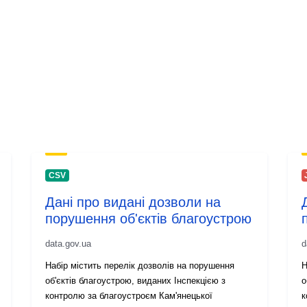
uriRef:
Versiooni tea
CSV
Дані про видані дозволи на
порушення об'єктів благоустрою
data.gov.ua
d
Набір містить перелік дозволів на порушення
Н
об'єктів благоустрою, виданих Інспекцією з
о
контролю за благоустроєм Кам'янецької
к