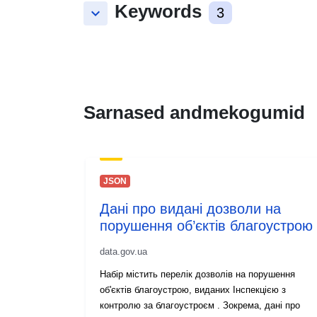
Keywords
keyboard_arrow_down
3
Sarnased andmekogumid
JSON
Дані про видані дозволи на
порушення об’єктів благоустрою
data.gov.ua
Набір містить перелік дозволів на порушення
об'єктів благоустрою, виданих Інспекцією з
контролю за благоустроєм . Зокрема, дані про