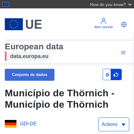
How do you know?
Abrir sessão
European data
data.europa.eu
0
Conjunto de dados
Município de Thörnich -
Município de Thörnich
GDI-DE
Actions