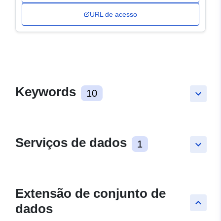
URL de acesso
Keywords
10
keyboard_arrow_down
Serviços de dados
1
keyboard_arrow_down
Extensão de conjunto de
keyboard_arrow_up
dados