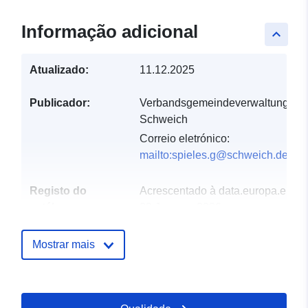
Informação adicional
keyboard_arrow_up
Atualizado:
11.12.2025
Publicador:
Verbandsgemeindeverwaltung
Schweich
Correio eletrónico:
mailto:spieles.g@schweich.de
Registo do
Acrescentado à data.europa.eu:
catálogo:
20 January 2026
Atualizado em data.europa.eu:
25 July 2026
Mostrar mais
Espacial:
Coordenadas:
[ [ 6.687647,
49.897193 ], [ 6.956438,