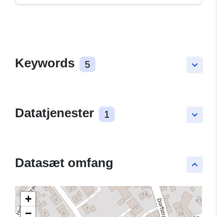
Keywords
5
keyboard_arrow_down
Datatjenester
1
keyboard_arrow_down
Datasæt omfang
keyboard_arrow_up
+
−