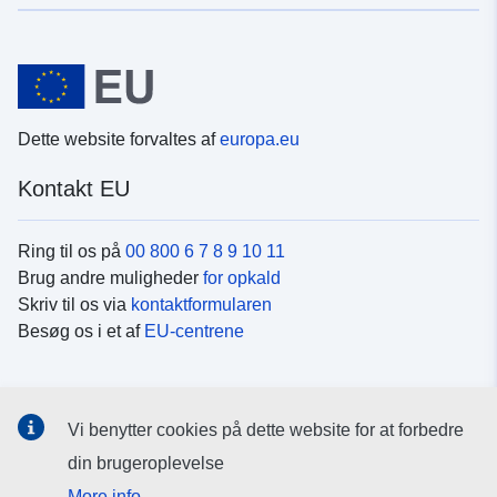
Dette website forvaltes af
europa.eu
Kontakt EU
Ring til os på
00 800 6 7 8 9 10 11
Brug andre muligheder
for opkald
Skriv til os via
kontaktformularen
Besøg os i et af
EU-centrene
Sociale medier
Vi benytter cookies på dette website for at forbedre
Søg efter EU's sider på
sociale medier
din brugeroplevelse
More info