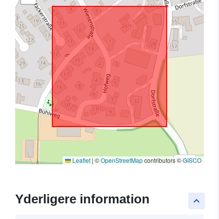
Leaflet
|
©
OpenStreetMap
contributors ©
GISCO
Yderligere information
keyboard_arrow_up