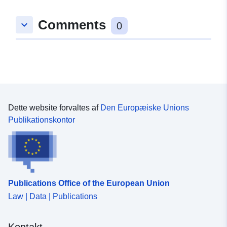
Fysiske:
Koordinater:
[ [ 9.860512,
Comments
keyboard_arrow_down
49.04035 ], [ 9.8630141,
0
49.04035 ], [ 9.8630141,
49.0386181 ], [ 9.860512,
49.0386181 ], [ 9.860512,
49.04035 ] ]
Type:
Polygon
Dette website forvaltes af
Den Europæiske Unions
uriRef:
http://data.europa.eu/88u/dataset
Publikationskontor
dd69-40e3-a851-78bb411026fe
Publications Office of the European Union
Law | Data | Publications
Kontakt