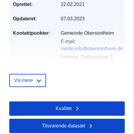
Oprettet:
22.02.2021
Opdateret:
07.03.2023
Kontaktpunkter:
Gemeinde Obersontheim
E-mail:
mailto:info@obersontheim.de
Adresse:
Rathausplatz 1,
Obersontheim, 74423,
Deutschland
Webadresse:
Vis mere
http://www.obersontheim.de
Fortegnelse over
Tilføjet til data.europa.eu:
24
Kvalitet
kataloger:
January 2026
Opdateret på data.europa.eu:
25 July 2026
Tilsvarende datasæt