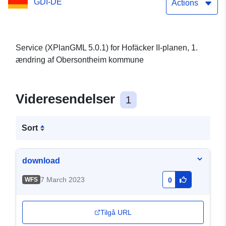
GDI-DE
Actions
Service (XPlanGML 5.0.1) for Hofäcker II-planen, 1.
ændring af Obersontheim kommune
Videresendelser
1
Sort
download
7 March 2023
WFS
0
Tilgå URL