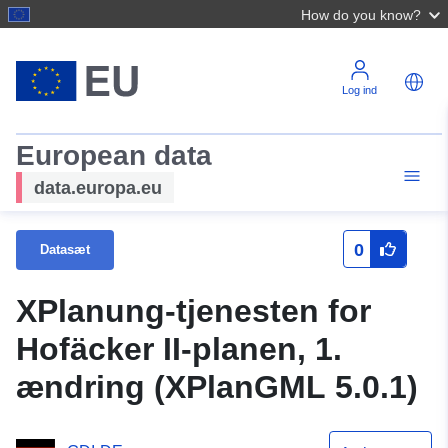
How do you know?
Log ind
European data
data.europa.eu
0
Datasæt
XPlanung-tjenesten for
Hofäcker II-planen, 1.
ændring (XPlanGML 5.0.1)