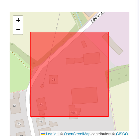
+
−
Leaflet
|
©
OpenStreetMap
contributors ©
GISCO