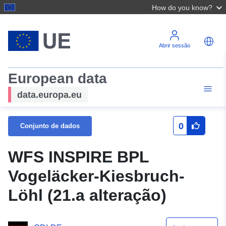
How do you know?
Abrir sessão
European data
data.europa.eu
0
Conjunto de dados
WFS INSPIRE BPL
Vogeläcker-Kiesbruch-
Löhl (21.a alteração)