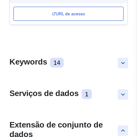
URL de acesso
Keywords
14
keyboard_arrow_down
Serviços de dados
1
keyboard_arrow_down
Extensão de conjunto de
keyboard_arrow_up
dados