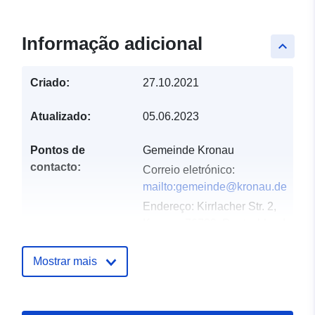
Informação adicional
keyboard_arrow_up
Criado:
27.10.2021
Atualizado:
05.06.2023
Pontos de
Gemeinde Kronau
contacto:
Correio eletrónico:
mailto:gemeinde@kronau.de
Endereço:
Kirrlacher Str. 2,
Kronau, 76709, Deutschland
URL:
http://www.kronau.de
Mostrar mais
Registo do
Acrescentado à data.europa.eu:
catálogo:
21 February 2026