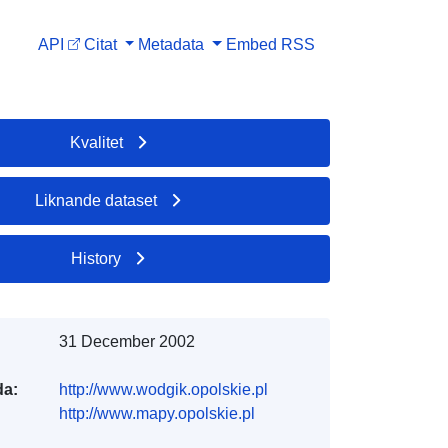
API
Citat
Metadata
Embed
RSS
Kvalitet
Liknande dataset
History
31 December 2002
da:
http://www.wodgik.opolskie.pl
http://www.mapy.opolskie.pl