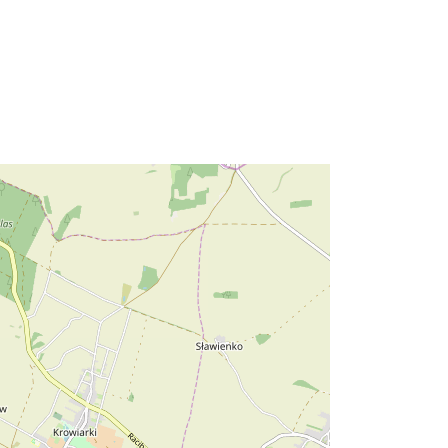
Geodezyjnej i Kar...
brak danych
http://data.europa.eu/88u/dataset/4e
cbd2e7-52b0-4090-ad92-
5aadbad17139
Resurs:
http://inspire.ec.europa.eu/metadata-
codelist/ResourceType/dataset