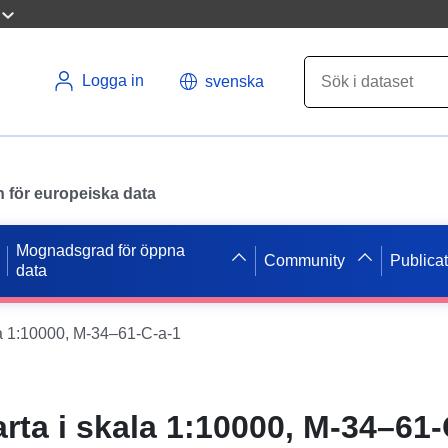
Logga in
svenska
en för europeiska data
Mognadsgrad för öppna
Community
Publica
data
la 1:10000, M-34–61-C-a-1
rta i skala 1:10000, M-34–61-