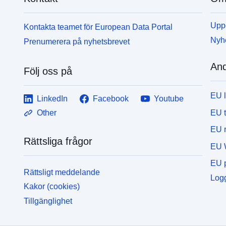
Uppd
Kontakta teamet för European Data Portal
Nyh
Prenumerera på nyhetsbrevet
And
Följ oss på
EU 
LinkedIn
Facebook
Youtube
EU 
Other
EU r
Rättsliga frågor
EU 
EU p
Rättsligt meddelande
Logg
Kakor (cookies)
Tillgänglighet