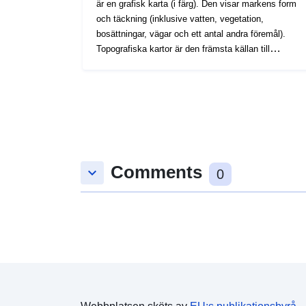
är en grafisk karta (i färg). Den visar markens form
och täckning (inklusive vatten, vegetation,
bosättningar, vägar och ett antal andra föremål).
Topografiska kartor är den främsta källan till
information om den geografiska miljön.
Comments
keyboard_arrow_down
0