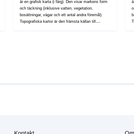
är en grafisk karta (i färg). Den visar markens form
ä
och täckning (inklusive vatten, vegetation,
o
bosättningar, vägar och ett antal andra föremål).
b
Topografiska kartor är den främsta källan till
T
information om den geografiska miljön.
i
Kontakt
Om 