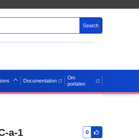
Search
Om
tions
Documentation
portalen
C-a-1
0