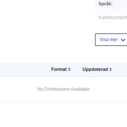
Språk:
Katalogregist
Visa mer
Spatial:
Format
Uppdaterad
No Distributions Available
Rumslig resu
Anpassat efte
Härkomst: