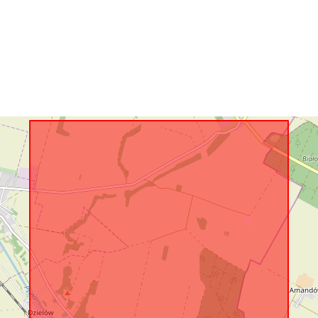
Identifierare:
uriRef:
Typ: