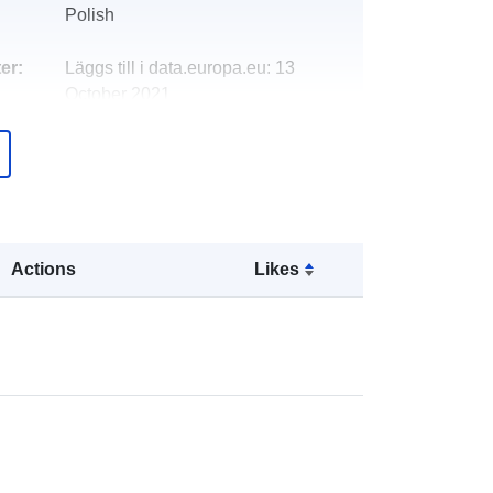
Polish
er:
Läggs till i data.europa.eu:
13
October 2021
Uppdaterad på data.europa.eu:
09
July 2022
Koordinater:
[ [ 18, 50.1245 ], [ 18,
50.1672 ], [ 18.0625, 50.1672 ], [
18.0625, 50.1245 ], [ 18, 50.1245 ] ]
Actions
Likes
Typ:
Polygon
rs:
r:
2180
Dane źródłowe pochodzą z
Centralnego Ośrodka Dokumentacji