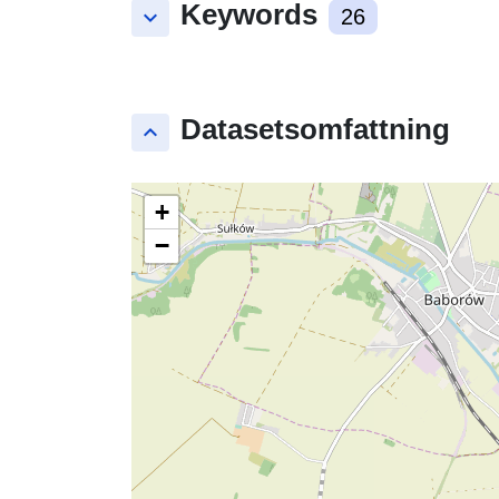
Keywords
keyboard_arrow_down
26
Datasetsomfattning
keyboard_arrow_up
+
−