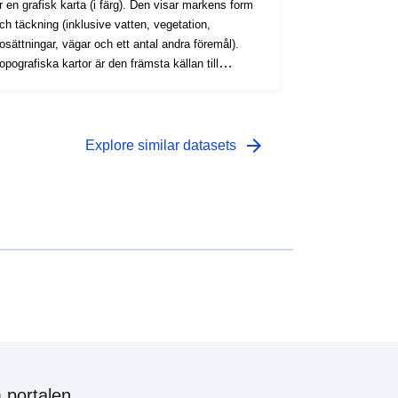
r en grafisk karta (i färg). Den visar markens form
ch täckning (inklusive vatten, vegetation,
osättningar, vägar och ett antal andra föremål).
opografiska kartor är den främsta källan till
nformation om den geografiska miljön.
arrow_forward
Explore similar datasets
portalen