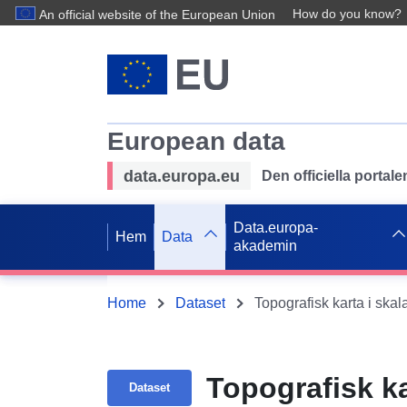
How do you know?
An official website of the European Union
European data
data.europa.eu
Den officiella portal
Data.europa-
Hem
Data
akademin
Home
Dataset
Topografisk karta i ska
Topografisk ka
Dataset