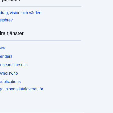
rag, vision och värden
etsbrev
ra tjänster
law
tenders
esearch results
Whoiswho
ublications
a in som dataleverantör