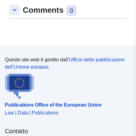
Comments
keyboard_arrow_down
uriRef:
http://data.europa.eu/88u/dataset/
0
ae97-bded-ad69-247fe217564e
Questo sito web è gestito dall'
Ufficio delle pubblicazioni
dell'Unione europea
Publications Office of the European Union
Law | Data | Publications
Contatto