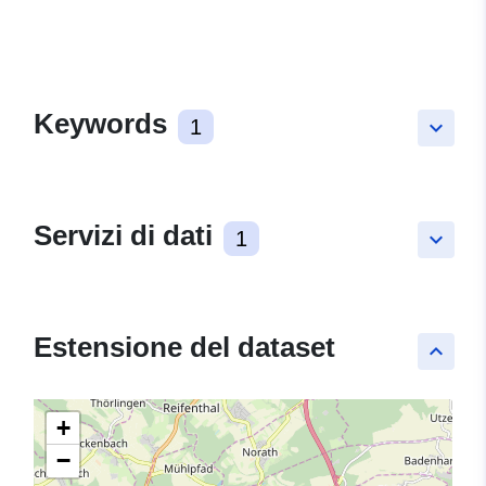
Keywords
1
keyboard_arrow_down
Servizi di dati
1
keyboard_arrow_down
Estensione del dataset
keyboard_arrow_up
+
−