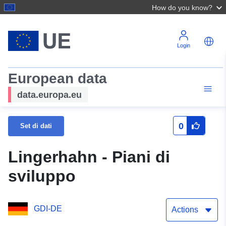
How do you know?
Login
European data
data.europa.eu
0
Set di dati
Lingerhahn - Piani di
sviluppo
GDI-DE
Actions