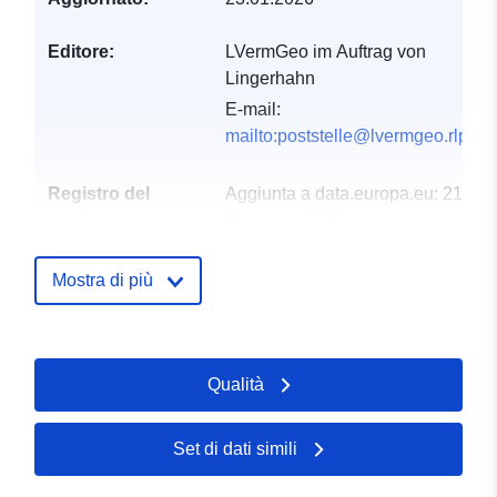
Editore:
LVermGeo im Auftrag von
Lingerhahn
E-mail:
mailto:poststelle@lvermgeo.rlp.de
Registro del
Aggiunta a data.europa.eu:
21
catalogo:
February 2026
Aggiornato su data.europa.eu:
04 August 2026
Mostra di più
Spaziale:
Coordinate:
[ [ 7.53785,
50.1043 ], [ 7.6068, 50.1043
Qualità
], [ 7.6068, 50.0784 ], [
7.53785, 50.0784 ], [
7.53785, 50.1043 ] ]
Set di dati simili
Tipo:
Polygon