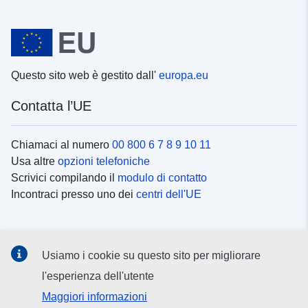
Questo sito web è gestito dall'
europa.eu
Contatta l’UE
Chiamaci al numero
00 800 6 7 8 9 10 11
Usa altre
opzioni telefoniche
Scrivici compilando il
modulo di contatto
Incontraci presso uno dei
centri dell'UE
Social media
Usiamo i cookie su questo sito per migliorare
Cerca i
canali social
l'esperienza dell'utente
Maggiori informazioni