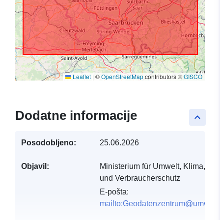
Leaflet
|
©
OpenStreetMap
contributors ©
GISCO
Dodatne informacije
keyboard_arrow_up
Posodobljeno:
25.06.2026
Objavil:
Ministerium für Umwelt, Klima, Mobi
und Verbraucherschutz
E-pošta:
mailto:Geodatenzentrum@umwelt.