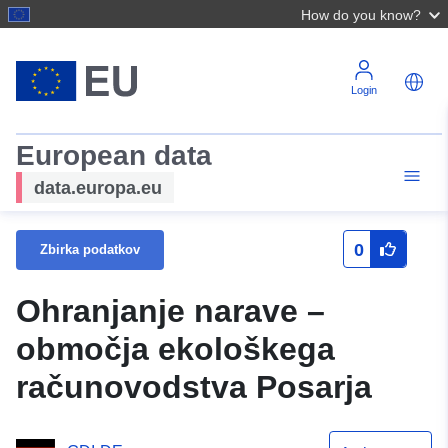
How do you know?
Login
European data
data.europa.eu
0
Zbirka podatkov
Ohranjanje narave –
območja ekološkega
računovodstva Posarja