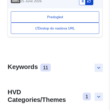
25 June 2026
WMS
0
Predogled
Dostop do naslova URL
Keywords
11
keyboard_arrow_down
HVD
1
keyboard_arrow_down
Categories/Themes