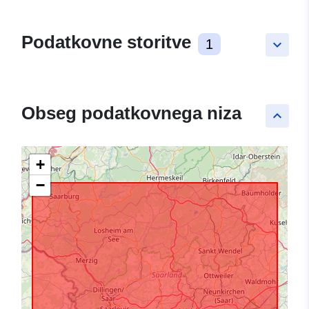
Podatkovne storitve
1
keyboard_arrow_down
Obseg podatkovnega niza
keyboard_arrow_up
+
−