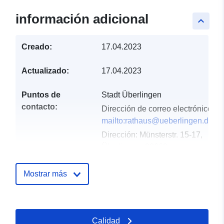
información adicional
keyboard_arrow_up
Creado:
17.04.2023
Actualizado:
17.04.2023
Puntos de
Stadt Überlingen
contacto:
Dirección de correo electrónico:
mailto:rathaus@ueberlingen.de
Dirección:
Münsterstr. 15-17,
Überlingen, 88662,
Deutschland
URL:
http://www.ueberlingen.de
Mostrar más
Registro del
Añadido a data.europa.eu:
21
catálogo:
February 2026
Calidad