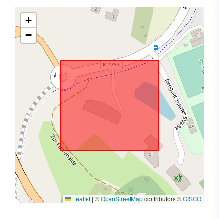
+
−
Leaflet
|
©
OpenStreetMap
contributors ©
GISCO