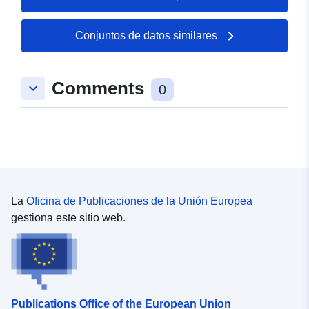
Actualizado en data.europa.eu:
04 August 2026
Conjuntos de datos similares
Espacial:
Coordenadas:
[ [ 9.1951974,
47.7616567 ], [ 9.1973552,
Comments
keyboard_arrow_down
47.7616567 ], [ 9.1973552,
0
47.7603391 ], [ 9.1951974,
47.7603391 ], [ 9.1951974,
47.7616567 ] ]
Tipo:
Polygon
uriRef:
http://data.europa.eu/88u/dataset/
La
Oficina de Publicaciones de la Unión Europea
ab14-4821-b74d-1cba7419e6bc
gestiona este sitio web.
Publications Office of the European Union