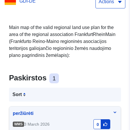
GDI-DE
plano būklė 2025 01 31 –
Actions
žemės naudojimas
RegFNP pagrindinis
Main map of the valid regional land use plan for the
area of the regional association FrankfurtRheinMain
žemėlapis (apžvalga)
(Frankfurto Reino-Maino regioninės asociacijos
teritorijos galiojančio regioninio žemės naudojimo
plano pagrindinis žemėlapis):
Paskirstos
1
Sort
peržiūrėti
3 March 2026
WMS
0