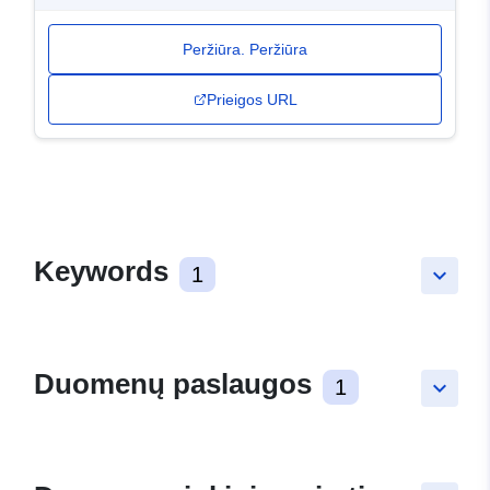
Peržiūra. Peržiūra
Prieigos URL
Keywords
1
keyboard_arrow_down
Duomenų paslaugos
1
keyboard_arrow_down