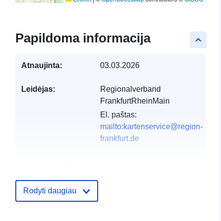
Papildoma informacija
keyboard_arrow_up
Atnaujinta:
03.03.2026
Leidėjas:
Regionalverband
FrankfurtRheinMain
El. paštas:
mailto:kartenservice@region-
frankfurt.de
Katalogo įrašas:
Pridėta prie duomenų.europa.eu:
2
2026
Atnaujinta informacija apie duome
Rodyti daugiau
04 August 2026