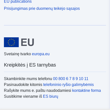
EU publications
Prisijungimas prie duomenų teikėjo sąsajos
Svetainę tvarko
europa.eu
Kreipkitės į ES tarnybas
Skambinkite mums telefonu
00 800 6 7 8 9 10 11
Pasinaudokite kitomis
telefoninio ryšio galimybėmis
Rašykite mums e. paštu naudodamiesi
kontaktine forma
Susitikime viename iš
ES biurų