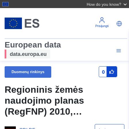
How do you know?
Prisijungti
European data
data.europa.eu
0
Duomenų rinkinys
Regioninis žemės
naudojimo planas
(RegFNP) 2010,
pagrindinis žemėlapis,