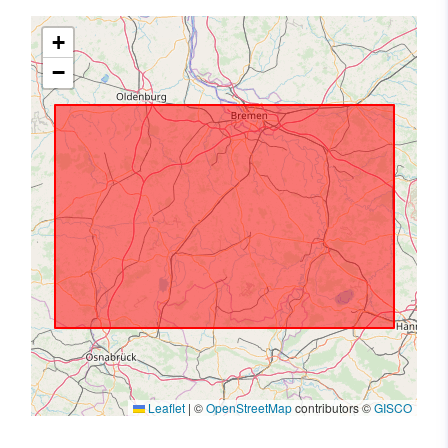
+
−
Leaflet
|
©
OpenStreetMap
contributors ©
GISCO