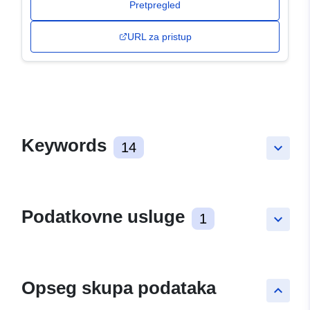
Pretpregled
URL za pristup
Keywords
14
keyboard_arrow_down
Podatkovne usluge
1
keyboard_arrow_down
Opseg skupa podataka
keyboard_arrow_up