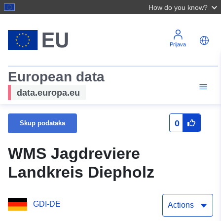
How do you know?
Prijava
European data
data.europa.eu
0
Skup podataka
WMS Jagdreviere
Landkreis Diepholz
GDI-DE
Actions