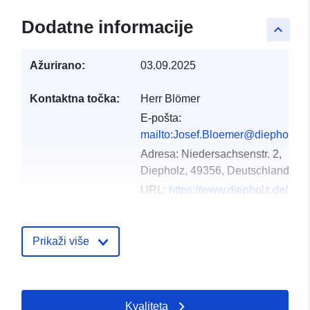
Dodatne informacije
keyboard_arrow_up
Ažurirano:
03.09.2025
Kontaktna točka:
Herr Blömer
E-pošta:
mailto:Josef.Bloemer@diepholz.d
Adresa:
Niedersachsenstr. 2,
Diepholz, 49356, Deutschland
URL:
https://www.diepholz.de/
Kataloški
Dodano u data.europa.eu:
21 Febr
Prikaži više
registar:
2026
Ažurirano na temelju podataka.eu
04 August 2026
Kvaliteta