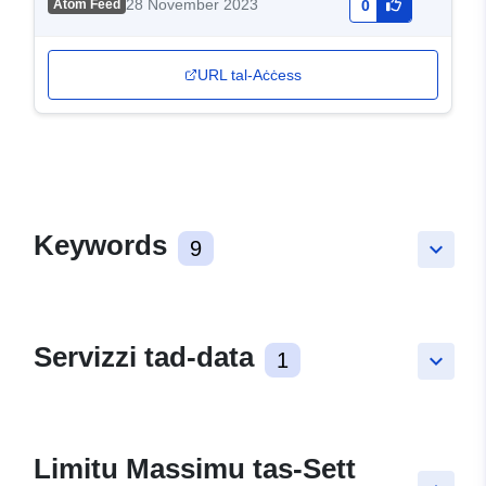
28 November 2023
Atom Feed
0
URL tal-Aċċess
Keywords
9
keyboard_arrow_down
Servizzi tad-data
1
keyboard_arrow_down
Limitu Massimu tas-Sett