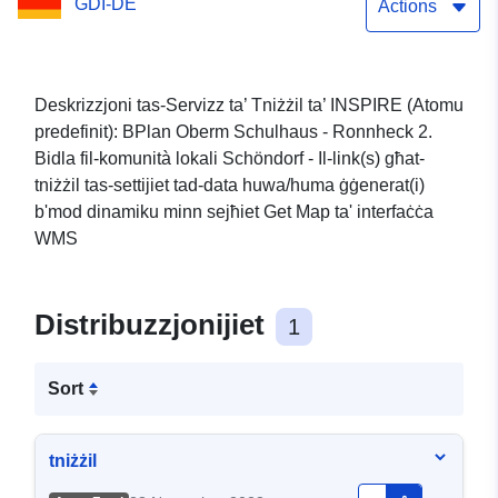
GDI-DE
Actions
Deskrizzjoni tas-Servizz ta’ Tniżżil ta’ INSPIRE (Atomu
predefinit): BPlan Oberm Schulhaus - Ronnheck 2.
Bidla fil-komunità lokali Schöndorf - Il-link(s) għat-
tniżżil tas-settijiet tad-data huwa/huma ġġenerat(i)
b'mod dinamiku minn sejħiet Get Map ta' interfaċċa
WMS
Distribuzzjonijiet
1
Sort
tniżżil