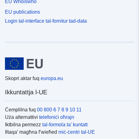
EU Whoiswho
EU publications
Login tal-interface tal-fornitur tad-data
Skopri aktar fuq
europa.eu
Ikkuntattja l-UE
Ċemplilna fuq
00 800 6 7 8 9 10 11
Uża alternattivi
telefoniċi oħrajn
Iktbilna permezz
tal-formola ta’ kuntatt
Iltaqa’ magħna f’wieħed
miċ-ċentri tal-UE