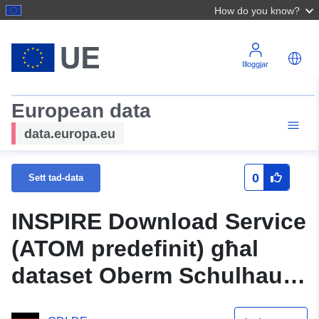
How do you know?
Illoggjar
European data
data.europa.eu
0
Sett tad-data
INSPIRE Download Service
(ATOM predefinit) għal
dataset Oberm Schulhaus
- Ronnheck 2. bidla