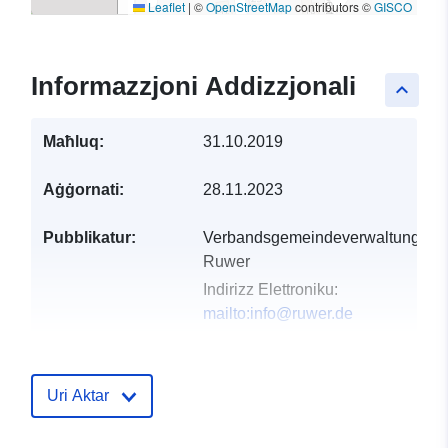
Leaflet
|
©
OpenStreetMap
contributors ©
GISCO
Informazzjoni Addizzjonali
keyboard_arrow_up
Maħluq:
31.10.2019
Aġġornati:
28.11.2023
Pubblikatur:
Verbandsgemeindeverwaltung
Ruwer
Indirizz Elettroniku:
mailto:info@ruwer.de
Reġistru tal-
Miżjud ma’ data.europa.eu:
Katalgu:
21 February 2026
Uri Aktar
Aġġornat fuq data.europa.eu:
04 August 2026