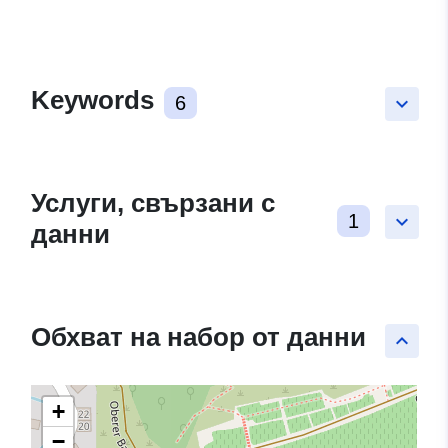
Keywords
6
keyboard_arrow_down
Услуги, свързани с
1
keyboard_arrow_down
данни
Обхват на набор от данни
keyboard_arrow_up
+
−