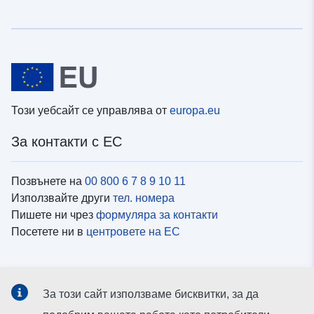
Този уебсайт се управлява от
europa.eu
За контакти с ЕС
Позвънете на
00 800 6 7 8 9 10 11
Използвайте други
тел. номера
Пишете ни чрез
формуляра за контакти
Посетете ни в
центровете на ЕС
Социални медии
За този сайт използваме бисквитки, за да
Вижте профили на ЕС в
социалните медии