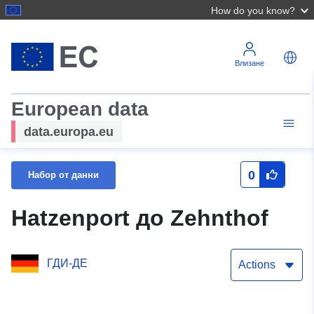
How do you know?
Влизане
European data
data.europa.eu
0
Набор от данни
Hatzenport до Zehnthof
ГДИ-ДЕ
Actions