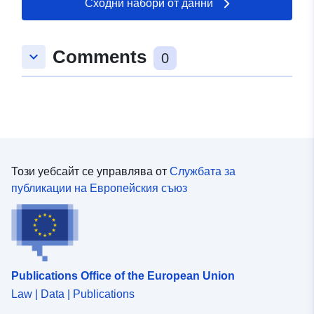
Сходни набори от данни
50.2281 ] ]
Тип:
Polygon
Comments
keyboard_arrow_down
0
uriRef:
http://data.europa.eu/88u/dataset/
f903-3d77-4902-75b6cdc1604b
Този уебсайт се управлява от
Службата за
публикации на Европейския съюз
Publications Office of the European Union
Law | Data | Publications