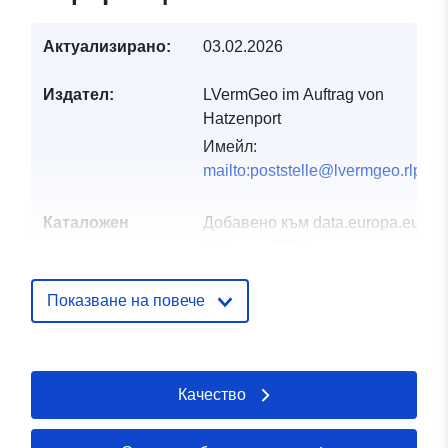
Актуализирано:
03.02.2026
Издател:
LVermGeo im Auftrag von
Hatzenport
Имейл:
mailto:poststelle@lvermgeo.rlp.de
Каталожен
Добавено към data.europa.eu:
21
запис:
February 2026
Актуализирана на data.europa.eu
04 August 2026
Показване на повече
Пространствени
Координати:
[ [ 7.41221,
:
50.2281 ], [ 7.41497,
Качество
50.2281 ], [ 7.41497,
50.2269 ], [ 7.41221,
50.2269 ], [ 7.41221,