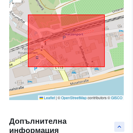
Leaflet
|
©
OpenStreetMap
contributors ©
GISCO
Допълнителна
keyboard_arrow_up
информация