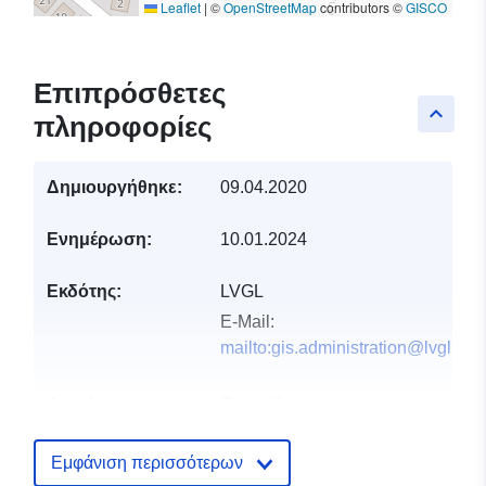
Leaflet
|
©
OpenStreetMap
contributors ©
GISCO
Επιπρόσθετες
keyboard_arrow_up
πληροφορίες
Δημιουργήθηκε:
09.04.2020
Ενημέρωση:
10.01.2024
Εκδότης:
LVGL
E-Mail:
mailto:gis.administration@lvgl.saa
Αρχείο
Προστίθεται στο data.europa.eu:
2
καταλόγου:
February 2026
Επικαιροποιήθηκε στα data.europa
Εμφάνιση περισσότερων