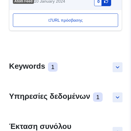
10 January 2024
Atom Feed
0
URL πρόσβασης
Keywords
1
keyboard_arrow_down
Υπηρεσίες δεδομένων
1
keyboard_arrow_down
Έκταση συνόλου