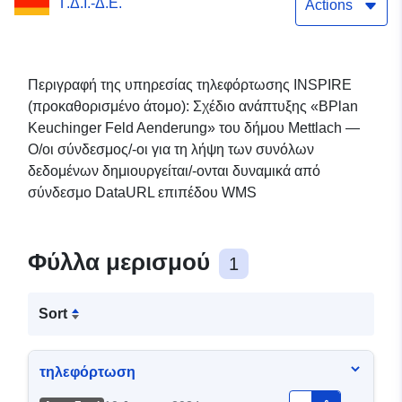
Γ.Δ.Ι.-Δ.Ε.
Keuchinger Feld
Actions
Aenderung"
Περιγραφή της υπηρεσίας τηλεφόρτωσης INSPIRE
(προκαθορισμένο άτομο): Σχέδιο ανάπτυξης «BPlan
Keuchinger Feld Aenderung» του δήμου Mettlach —
Ο/οι σύνδεσμος/-οι για τη λήψη των συνόλων
δεδομένων δημιουργείται/-ονται δυναμικά από
σύνδεσμο DataURL επιπέδου WMS
Φύλλα μερισμού
1
Sort
τηλεφόρτωση