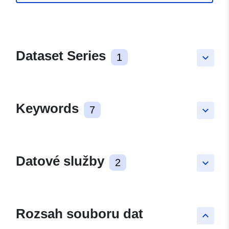
Dataset Series
1
keyboard_arrow_down
Keywords
7
keyboard_arrow_down
Datové služby
2
keyboard_arrow_down
Rozsah souboru dat
keyboard_arrow_up