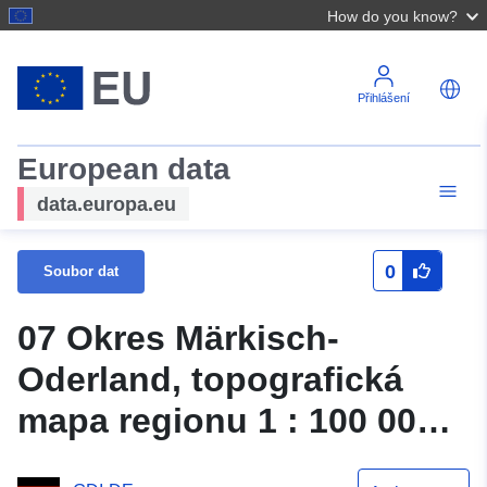
How do you know?
Přihlášení
European data
data.europa.eu
0
Soubor dat
07 Okres Märkisch-
Oderland, topografická
mapa regionu 1 : 100 000 –
Výdaje se správními