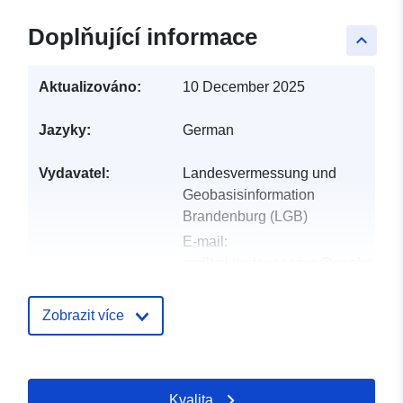
Doplňující informace
keyboard_arrow_up
Aktualizováno:
10 December 2025
Jazyky:
German
Vydavatel:
Landesvermessung und
Geobasisinformation
Brandenburg (LGB)
E-mail:
mailto:kundenservice@geobasis-
bb.de
Zobrazit více
Katalogový
Přidáno do data.europa.eu:
záznam:
20 January 2026
Aktualizace údajů.europa.eu:
Kvalita
04 August 2026