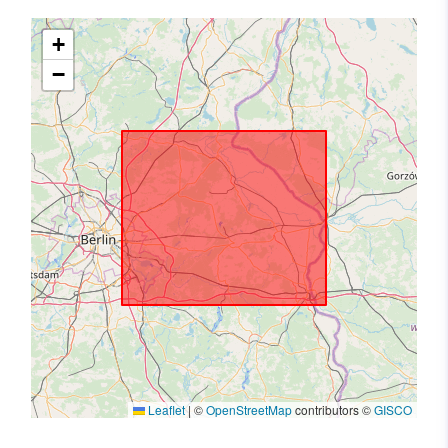
+
−
Leaflet
|
©
OpenStreetMap
contributors ©
GISCO