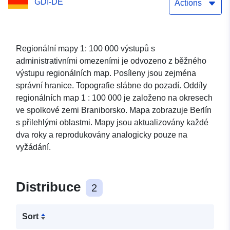
GDI-DE
omezeními
Actions
Regionální mapy 1: 100 000 výstupů s
administrativními omezeními je odvozeno z běžného
výstupu regionálních map. Posíleny jsou zejména
správní hranice. Topografie slábne do pozadí. Oddíly
regionálních map 1 : 100 000 je založeno na okresech
ve spolkové zemi Braniborsko. Mapa zobrazuje Berlín
s přilehlými oblastmi. Mapy jsou aktualizovány každé
dva roky a reprodukovány analogicky pouze na
vyžádání.
Distribuce
2
Sort