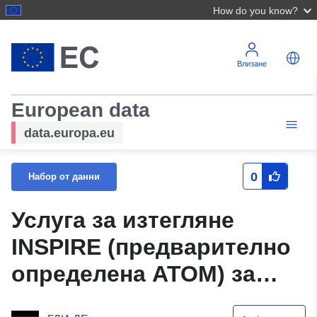
How do you know?
Влизане
European data
data.europa.eu
0
Набор от данни
Услуга за изтегляне
INSPIRE (предварително
определена ATOM) за
набор от данни за