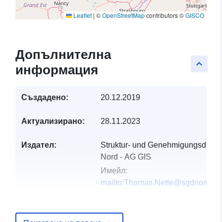
Leaflet
|
©
OpenStreetMap
contributors ©
GISCO
Допълнителна
keyboard_arrow_up
информация
Създадено:
20.12.2019
Актуализирано:
28.11.2023
Издател:
Struktur- und Genehmigungsdirekt
Nord - AG GIS
Имейл:
mailto:Thomas.Nette@sgdnord.rlp
Каталожен
Добавено към data.europa.eu:
21
запис:
February 2026