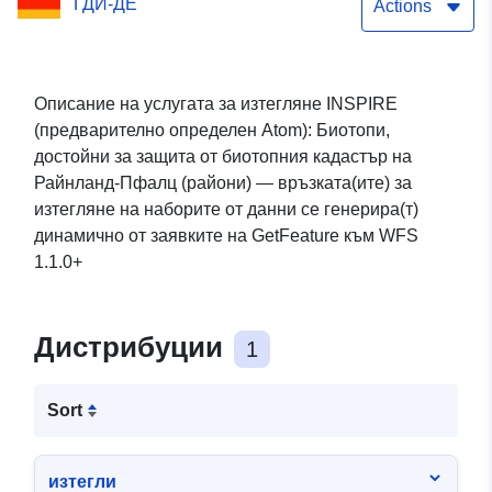
ГДИ-ДЕ
биотопния кадастър
Actions
(области)
Описание на услугата за изтегляне INSPIRE
(предварително определен Atom): Биотопи,
достойни за защита от биотопния кадастър на
Райнланд-Пфалц (райони) — връзката(ите) за
изтегляне на наборите от данни се генерира(т)
динамично от заявките на GetFeature към WFS
1.1.0+
Дистрибуции
1
Sort
изтегли