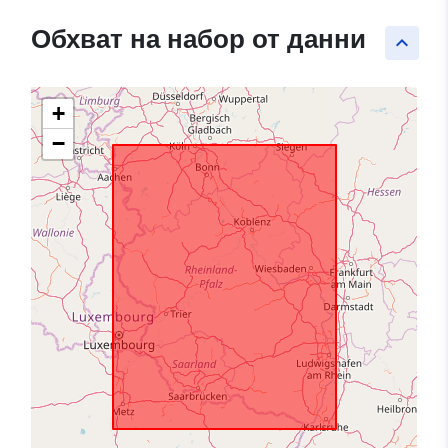
Обхват на набор от данни
keyboard_arrow_up
+
−