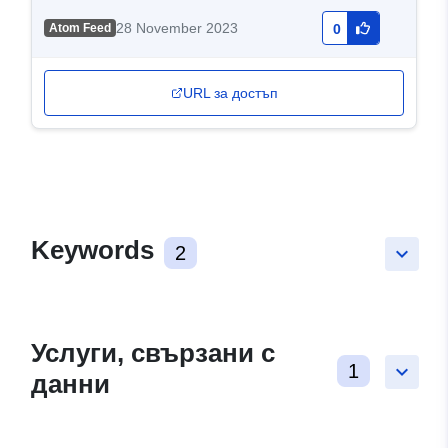
28 November 2023
Atom Feed
0
URL за достъп
Keywords
2
keyboard_arrow_down
Услуги, свързани с
1
keyboard_arrow_down
данни