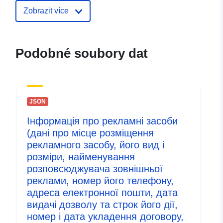
mailto:kedych@varashmtg.gov.ua
Zobrazit více
Katalogový
Přidáno do data.europa.eu:
záznam:
28 July 2026
Podobné soubory dat
Aktualizace údajů.europa.eu:
29 July 2026
Identifikátory:
4fa26396-93b1-4cdb-be20-
JSON
a4b027c97466
Інформація про рекламні засоби
(дані про місце розміщення
uriRef:
http://data.europa.eu/88u/dataset/
рекламного засобу, його вид і
93b1-4cdb-be20-a4b027c97466
розміри, найменування
розповсюджувача зовнішньої
Informace o verzi:
1.0
реклами, номер його телефону,
адреса електронної пошти, дата
видачі дозволу та строк його дії,
номер і дата укладення договору,