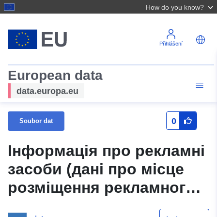
How do you know?
Přihlášení
European data
data.europa.eu
0
Soubor dat
Інформація про рекламні
засоби (дані про місце
розміщення рекламного
засобу, його вид і