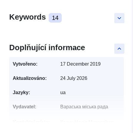
Keywords
14
keyboard_arrow_down
Doplňující informace
keyboard_arrow_up
Vytvořeno:
17 December 2019
Aktualizováno:
24 July 2026
Jazyky:
ua
Vydavatel:
Вараська міська рада
Kontaktní místa:
Кедич Надія Миколаївна
E-mail: