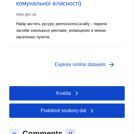
комунальної власності)
data.gov.ua
Набір містить русурс permissionsLocality - перелік
засобів зовнішньої реклами, розміщених в межах
населених пунктів.
arrow_forward
Explore similar datasets
Kvalita
Podobné soubory dat
Comments
keyboard_arrow_down
0