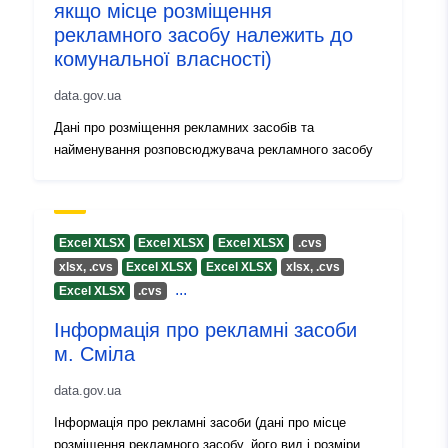
якщо місце розміщення
рекламного засобу належить до
комунальної власності)
data.gov.ua
Дані про розміщення рекламних засобів та
найменування розповсюджувача рекламного засобу
Excel XLSX
Excel XLSX
Excel XLSX
.cvs
хlsх, .cvs
Excel XLSX
Excel XLSX
хlsх, .cvs
...
Excel XLSX
.cvs
Інформація про рекламні засоби
м. Сміла
data.gov.ua
Інформація про рекламні засоби (дані про місце
розміщення рекламного засобу, його вид і розміри,