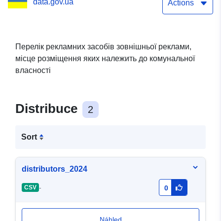
data.gov.ua
розміри, найменування
Actions
розповсюджувача
зовнішньої реклами,
Перелік рекламних засобів зовнішньої реклами,
місце розміщення яких належить до комунальної
номер його телефону,
власності
адреса електронної
пошти дата видачі
Distribuce
2
дозволу та строк його дії,
номер і дата укладення
Sort
договору, якщо місце
distributors_2024
розміщення рекламного
-
CSV
0
засобу належить до
комунальної власності)
Náhled