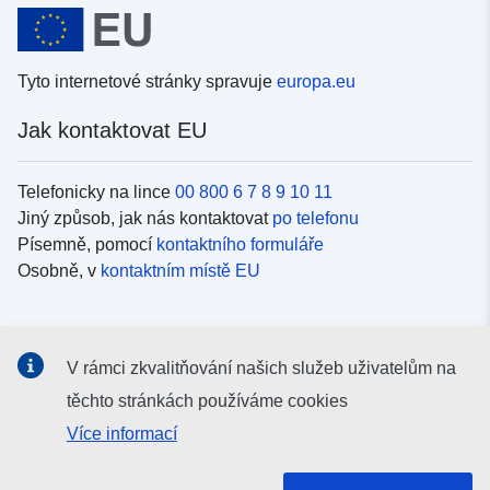
Tyto internetové stránky spravuje
europa.eu
Jak kontaktovat EU
Telefonicky na lince
00 800 6 7 8 9 10 11
Jiný způsob, jak nás kontaktovat
po telefonu
Písemně, pomocí
kontaktního formuláře
Osobně, v
kontaktním místě EU
Sociální média
V rámci zkvalitňování našich služeb uživatelům na
Vyhledávání informačních kanálů EU v
sociálních médiích
těchto stránkách používáme cookies
Více informací
Orgány a instituce EU