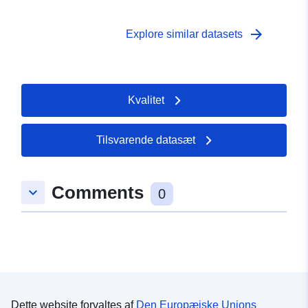
arrow_forward
Explore similar datasets
Kvalitet
Tilsvarende datasæt
Comments
keyboard_arrow_down
0
Dette website forvaltes af
Den Europæiske Unions