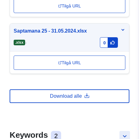
Tilgå URL
Saptamana 25 - 31.05.2024.xlsx
-
.xlsx
0
Tilgå URL
Download alle
Keywords
2
keyboard_arrow_down