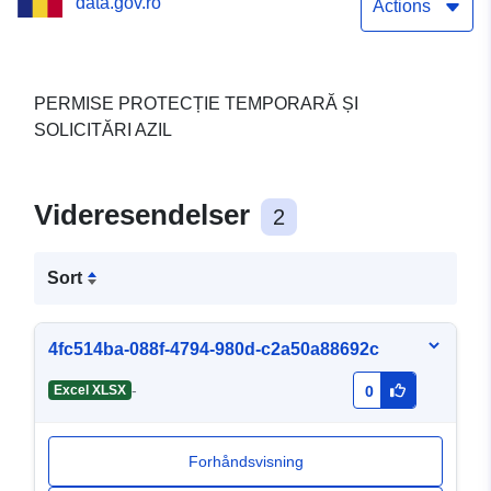
data.gov.ro
Actions
PERMISE PROTECȚIE TEMPORARĂ ȘI
SOLICITĂRI AZIL
Videresendelser
2
Sort
4fc514ba-088f-4794-980d-c2a50a88692c
-
Excel XLSX
0
Forhåndsvisning