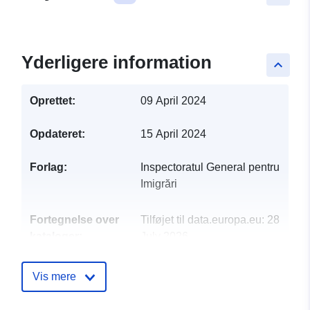
Yderligere information
keyboard_arrow_up
Oprettet:
09 April 2024
Opdateret:
15 April 2024
Forlag:
Inspectoratul General pentru
Imigrări
Fortegnelse over
Tilføjet til data.europa.eu:
28
kataloger:
July 2026
Opdateret på data.europa.eu:
28 July 2026
Vis mere
Identifikatorer:
4fc514ba-088f-4794-980d-