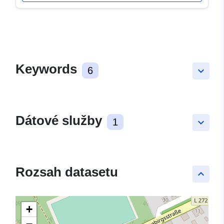
Keywords
6
keyboard_arrow_down
Dátové služby
1
keyboard_arrow_down
Rozsah datasetu
keyboard_arrow_up
+