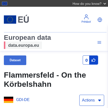
How do you know?
Prihlásiť
European data
data.europa.eu
0
Dataset
Flammersfeld - On the
Körbelshahn
GDI-DE
Actions