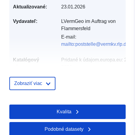
Aktualizované:
23.01.2026
Vydavateľ:
LVermGeo im Auftrag von
Flammersfeld
E-mail:
mailto:poststelle@vermkv.rlp.de
Katalógový
Pridané k údajom.europa.eu:
24 J
záznam:
2026
Aktualizované na základe údajov.
04 August 2026
Zobraziť viac
Zemepisné
Súradnice:
[ [ 7.51839,
pokrytie:
50.6451 ], [ 7.52071,
Kvalita
50.6451 ], [ 7.52071,
50.6436 ], [ 7.51839,
50.6436 ], [ 7.51839,
Podobné datasety
50.6451 ] ]