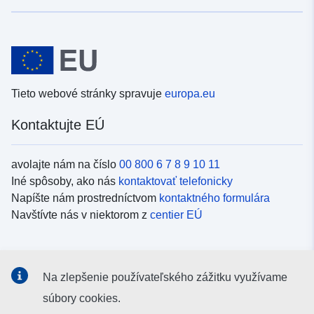
Tieto webové stránky spravuje
europa.eu
Kontaktujte EÚ
avolajte nám na číslo
00 800 6 7 8 9 10 11
Iné spôsoby, ako nás
kontaktovať telefonicky
Napíšte nám prostredníctvom
kontaktného formulára
Navštívte nás v niektorom z
centier EÚ
Sociálne médiá
Na zlepšenie používateľského zážitku využívame
Kanály EÚ na
sociálnych médiách
súbory cookies.