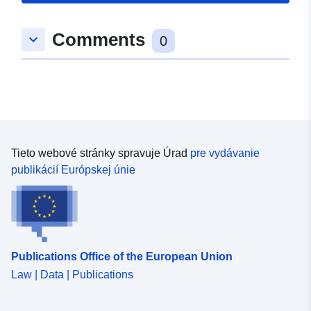
Typ:
Polygon
Comments
keyboard_arrow_down
0
uriRef:
http://data.europa.eu/88u/dataset/
1efe-bf54-49cf-6508c6bf5bba
Tieto webové stránky spravuje Úrad
pre vydávanie
publikácií Európskej únie
Publications Office of the European Union
Law | Data | Publications