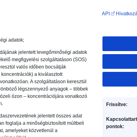
API
Hivatkozá
ségi adatok;
ájának jelentett levegőminőségi adatok
ékelő megfigyelési szolgáltatáson (SOS)
eresztül valós időben bocsátják
koncentrációk) a kiválasztott
onatkozóan. A szolgáltatáson keresztül
 különböző légszennyező anyagok – többek
ajközeli ózon – koncentrációjára vonatkozó
n.
Frissítve:
aszervezetének jelentett összes adat
Kapcsolattart
n foglalja a minőségbiztosított múltbeli
pontok:
at, amelyeket közvetlenül a