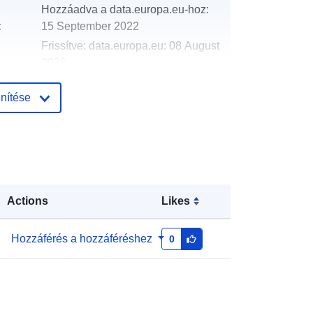
Hozzáadva a data.europa.eu-hoz:
:
15 September 2022
Frissítve: data.europa.eu:
08 August
2026
nítése
Koordináták:
[ [ 11.1547451,
68.9228577 ], [ 26.6394997,
68.9228577 ], [ 26.6394997,
55.0264838 ], [ 11.1547451,
55.0264838 ], [ 11.1547451,
68.9228577 ] ]
Actions
Likes
Típus:
Polygon
Hozzáférés a hozzáféréshez
Länkar som anges nedan är
0
åtkomstpunkter till WMS eller WFS
tjänster som ka...
d868d2b8-4103-4724-9f2b-