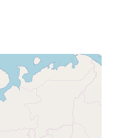
0517dc2ea954
http://data.europa.eu/88u/dataset/50
5d20d1-6997-498a-8a12-
16b218dd1763
continuous
g: