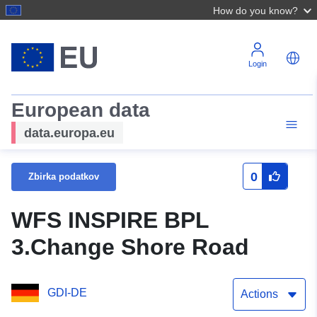
How do you know?
Login
European data
data.europa.eu
0
Zbirka podatkov
WFS INSPIRE BPL
3.Change Shore Road
GDI-DE
Actions