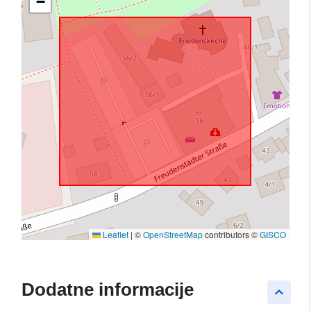
−
Leaflet
|
©
OpenStreetMap
contributors ©
GISCO
Dodatne informacije
keyboard_arrow_up