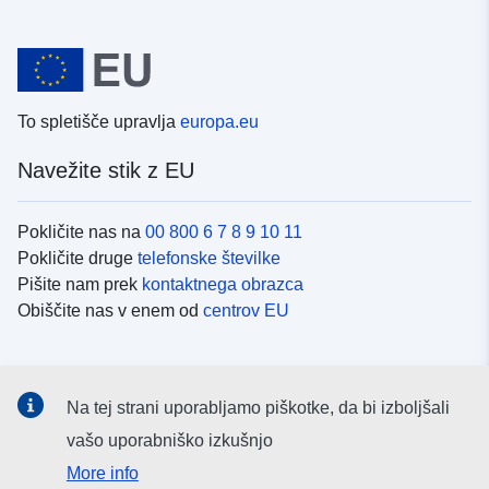
To spletišče upravlja
europa.eu
Navežite stik z EU
Pokličite nas na
00 800 6 7 8 9 10 11
Pokličite druge
telefonske številke
Pišite nam prek
kontaktnega obrazca
Obiščite nas v enem od
centrov EU
Družbeni mediji
Na tej strani uporabljamo piškotke, da bi izboljšali
Iskanje po
družbenih medijih EU
vašo uporabniško izkušnjo
More info