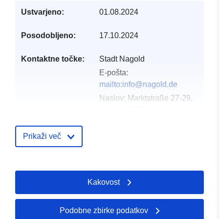
Ustvarjeno:
01.08.2024
Posodobljeno:
17.10.2024
Kontaktne točke:
Stadt Nagold
E-pošta:
mailto:info@nagold.de
Naslov:
Marktstraße 27-29,
Nagold, 72202,
Deutschland
Katalog:
Prikaži več
http://www.nagold.de
Katalogski zapis:
Dodano v data.europa.eu:
21 Febr
Kakovost
2026
Posodobljeno na spletišču Data.e
23 July 2026
Podobne zbirke podatkov