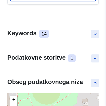
Keywords
14
keyboard_arrow_down
Podatkovne storitve
1
keyboard_arrow_down
Obseg podatkovnega niza
keyboard_arrow_up
+