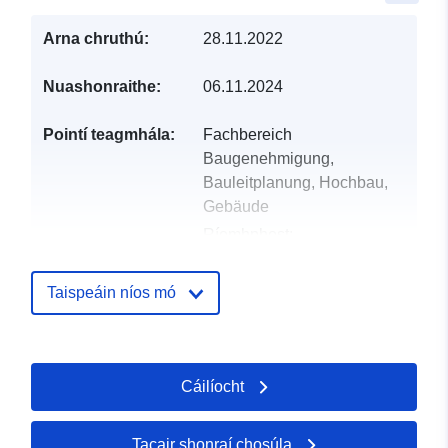
Arna chruthú:
28.11.2022
Nuashonraithe:
06.11.2024
Pointí teagmhála:
Fachbereich
Baugenehmigung,
Bauleitplanung, Hochbau,
Gebäude
Ríomhphost:
mailto:gemeinde@apen.de
Seoladh:
Hauptstraße 200,
Taispeáin níos mó
Apen, 26889, Deutschland
URL:
http://www.apen.de
Cáilíocht
Taifead Catalóige:
Curtha le data.europa.eu:
21
February 2026
Nuashonraithe ar data.europa.eu:
Tacair shonraí chosúla