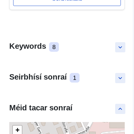
Keywords
8
keyboard_arrow_down
Seirbhísí sonraí
1
keyboard_arrow_down
Méid tacar sonraí
keyboard_arrow_up
+