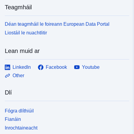
Teagmháil
Déan teagmháil le foireann European Data Portal
Liostáil le nuachtlitir
Lean muid ar
LinkedIn
Facebook
Youtube
Other
Dlí
Fógra dlíthiúil
Fianáin
Inrochtaineacht