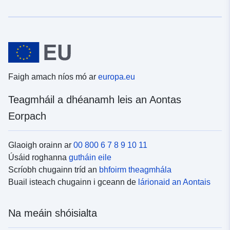
Faigh amach níos mó ar
europa.eu
Teagmháil a dhéanamh leis an Aontas
Eorpach
Glaoigh orainn ar
00 800 6 7 8 9 10 11
Úsáid roghanna
gutháin eile
Scríobh chugainn tríd an
bhfoirm theagmhála
Buail isteach chugainn i gceann de
lárionaid an Aontais
Na meáin shóisialta