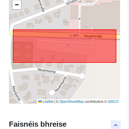
−
Leaflet
|
©
OpenStreetMap
contributors ©
GISCO
Faisnéis bhreise
keyboard_arrow_up