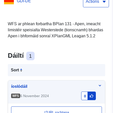
GDI-DE
bhardas Apen
Actions
WFS ar phlean forbartha BPlan 131 - Apen, imeacht
limistéir speisialta Westerstede (tionscnamh) bhardas
Apen i bhformáid sonraí XPlanGML Leagan 5.1.2
Dáiltí
1
Sort
íoslódáil
6 November 2024
WFS
0
URL rochtana