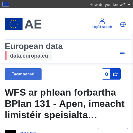
How do you know?
Logáil isteach
European data
data.europa.eu
0
Tacar sonraí
WFS ar phlean forbartha
BPlan 131 - Apen, imeacht
limistéir speisialta
Westerstede (tionscnamh)