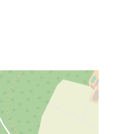
http://data.europa.eu/88u/dataset/50f
43873-10e1-4cb2-86ff-
cc5b2e958c47