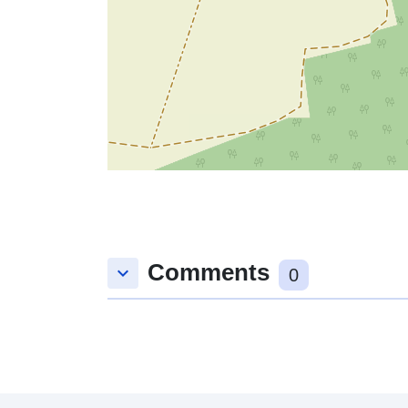
Comments
keyboard_arrow_down
0