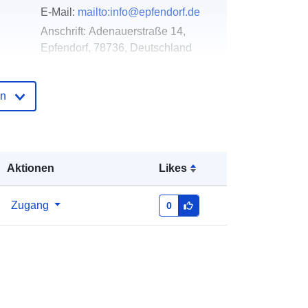
E-Mail:
mailto:info@epfendorf.de
Anschrift:
Ade­nau­er­straße 14,
Epfen­dorf, 78736, Deutschland
URL:
http://www.epfendorf.de
en
der
Zu data.europa.eu hinzugefügt:
24
January 2026
Aktualisiert auf data.europa.eu:
04
August 2026
Aktionen
Likes
Koordinaten:
[ [ 8.5991982,
Zugang
0
48.2398311 ], [ 8.6033754,
48.2398311 ], [ 8.6033754,
48.2354256 ], [ 8.5991982,
48.2354256 ], [ 8.5991982,
48.2398311 ] ]
Typ:
Polygon