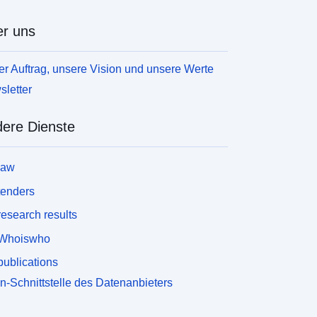
r uns
r Auftrag, unsere Vision und unsere Werte
letter
ere Dienste
law
tenders
esearch results
Whoiswho
ublications
n-Schnittstelle des Datenanbieters