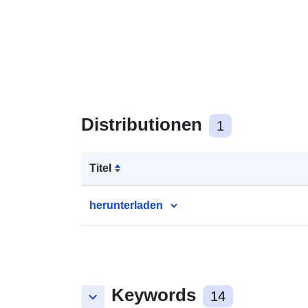
Distributionen
1
Titel
herunterladen
Keywords
keyboard_arrow_down
14