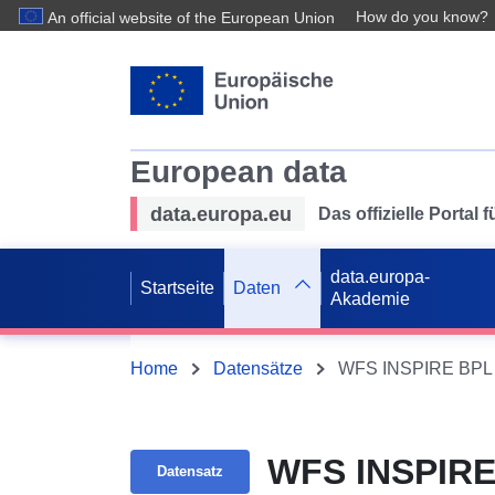
How do you know?
An official website of the European Union
European data
data.europa.eu
Das offizielle Portal
data.europa-
Startseite
Daten
Akademie
Home
Datensätze
WFS INSPIRE BPL 
WFS INSPIRE
Datensatz