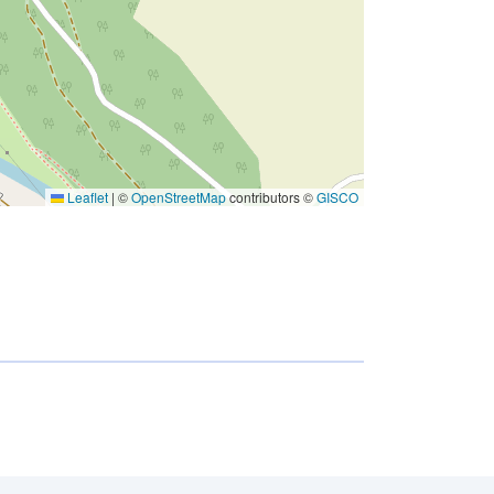
Leaflet
|
©
OpenStreetMap
contributors ©
GISCO