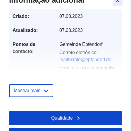
Informação adicional
keyboard_arrow_up
Criado:
07.03.2023
Atualizado:
07.03.2023
Pontos de
Gemeinde Epfendorf
contacto:
Correio eletrónico:
mailto:info@epfendorf.de
Endereço:
Ade­nau­er­straße
14, Epfen­dorf, 78736,
Deutschland
URL:
Mostrar mais
http://www.epfendorf.de
Registo do
Acrescentado à data.europa.eu:
Qualidade
catálogo:
24 January 2026
Atualizado em data.europa.eu: