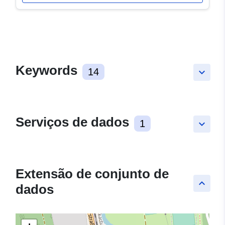
Keywords
14
keyboard_arrow_down
Serviços de dados
1
keyboard_arrow_down
Extensão de conjunto de
keyboard_arrow_up
dados