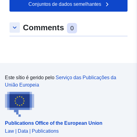
04 August 2026
Conjuntos de dados semelhantes
Espacial:
Coordenadas:
[ [ 8.5991982,
Comments
keyboard_arrow_down
48.2398311 ], [ 8.6033754,
0
48.2398311 ], [ 8.6033754,
48.2354256 ], [ 8.5991982,
48.2354256 ], [ 8.5991982,
48.2398311 ] ]
Tipo:
Polygon
Este sítio é gerido pelo
Serviço das Publicações da
uriRef:
http://data.europa.eu/88u/dataset/
União Europeia
10e1-4cb2-86ff-cc5b2e958c47
Publications Office of the European Union
Law | Data | Publications