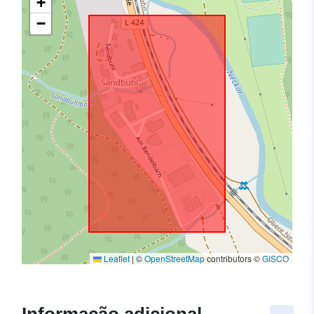
+
−
Leaflet
|
©
OpenStreetMap
contributors ©
GISCO