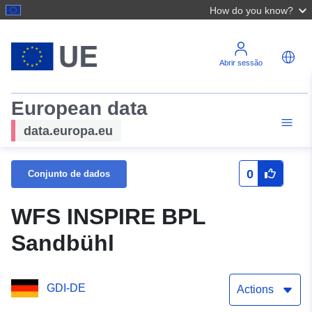
How do you know?
Abrir sessão
European data
data.europa.eu
0
Conjunto de dados
WFS INSPIRE BPL
Sandbühl
GDI-DE
Actions