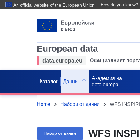
How do you know?
An official website of the European Union
European data
data.europa.eu
Официалният порта
Академия на
Каталог
Данни
data.europa
Home
Набори от данни
WFS INSPIRE
WFS INSPI
Набор от данни