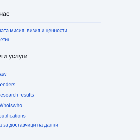
нас
ата мисия, визия и ценности
етин
ги услуги
law
tenders
esearch results
Whoiswho
ublications
а за доставчици на данни