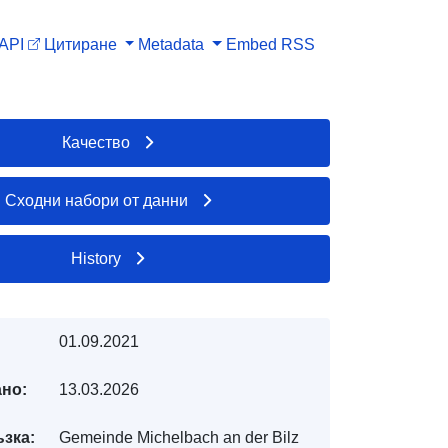
API
Цитиране
Metadata
Embed
RSS
Качество
Сходни набори от данни
History
01.09.2021
но:
13.03.2026
ъзка:
Gemeinde Michelbach an der Bilz