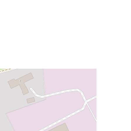
49.0925831 ] ]
Тип:
Polygon
 на:
Ресурси:
http://data.europa.eu/eli/reg/2009/97
6
http://data.europa.eu/88u/dataset/51
1397d1-bac7-4619-97fe-
7f74cd424d90