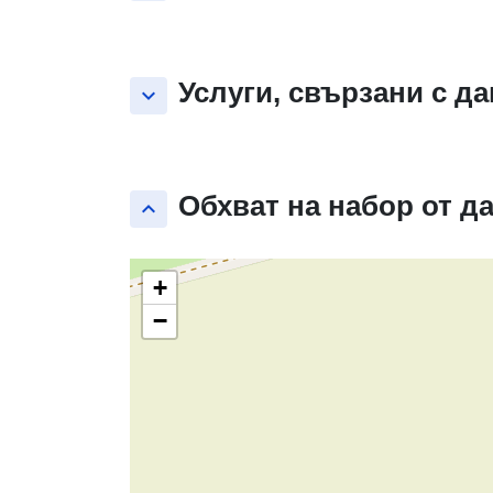
Услуги, свързани с д
keyboard_arrow_down
Обхват на набор от д
keyboard_arrow_up
+
−