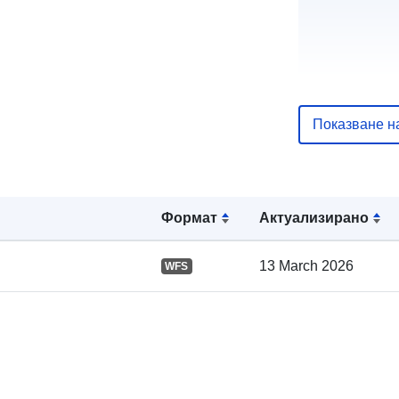
Показване н
Каталожен
Формат
Актуализирано
запис:
13 March 2026
WFS
Пространст
: