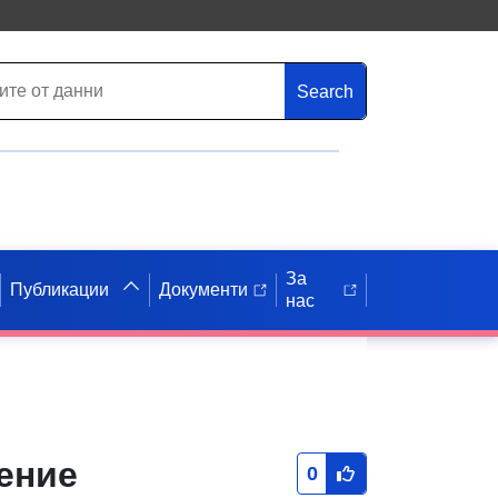
Search
За
Публикации
Документи
нас
ение
0