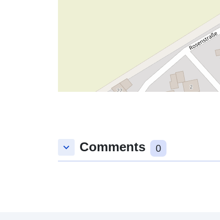
Comments
keyboard_arrow_down
0