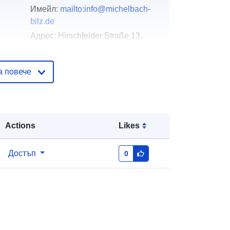
Имейл:
mailto:info@michelbach-
bilz.de
Адрес:
Hirschfelder Straße 13,
Michelbach an der Bilz, 74544,
Deutschland
а повече
URL адрес:
http://www.michelbach-
bilz.de
Добавено към data.europa.eu:
21
Actions
Likes
February 2026
Актуализирана на data.europa.eu:
04 August 2026
Достъп
0
вени
Координати:
[ [ 9.7550392,
49.0925831 ], [ 9.7568031,
49.0925831 ], [ 9.7568031,
49.0914418 ], [ 9.7550392,
49.0914418 ], [ 9.7550392,