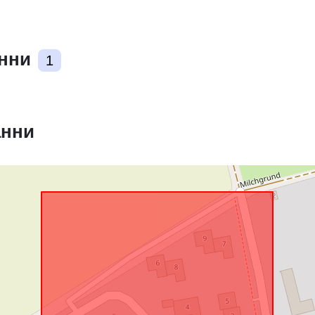
анни
1
Съответства
анни
uriRef: