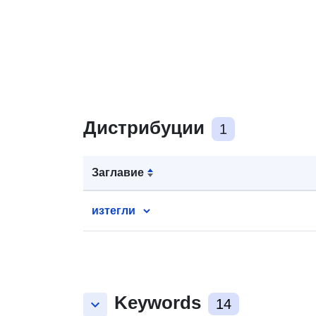
Дистрибуции
1
Заглавие
изтегли
Keywords
keyboard_arrow_down
14