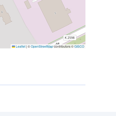
Leaflet
|
©
OpenStreetMap
contributors ©
GISCO