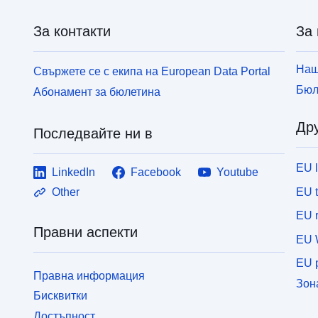
За контакти
За 
Наш
Свържете се с екипа на European Data Portal
Бюл
Абонамент за бюлетина
Дру
Последвайте ни в
EU 
LinkedIn
Facebook
Youtube
EU 
Other
EU r
Правни аспекти
EU 
EU p
Правна информация
Зон
Бисквитки
Достъпност