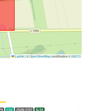
Leaflet
|
©
OpenStreetMap
contributors ©
GISCO
PX
CSV
JSON-STAT
XLSX