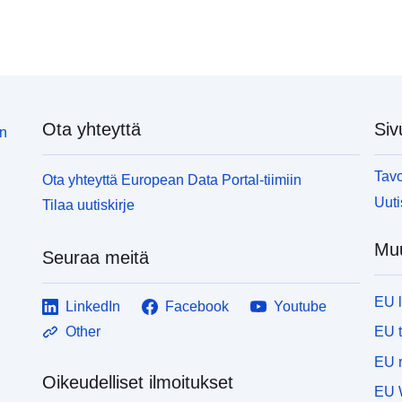
Ota yhteyttä
Siv
in
Tavo
Ota yhteyttä European Data Portal-tiimiin
Uuti
Tilaa uutiskirje
Muu
Seuraa meitä
EU 
LinkedIn
Facebook
Youtube
EU 
Other
EU r
Oikeudelliset ilmoitukset
EU 