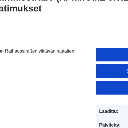
aatimukset
n Rathausstraßen ylittävän rautatien
Laadittu:
Päivitetty: