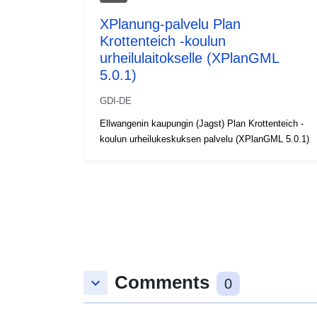
XPlanung-palvelu Plan
Krottenteich -koulun
urheilulaitokselle (XPlanGML
5.0.1)
GDI-DE
Ellwangenin kaupungin (Jagst) Plan Krottenteich -
koulun urheilukeskuksen palvelu (XPlanGML 5.0.1)
Comments
keyboard_arrow_down
0