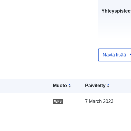
Yhteyspistee
Näytä lisää
Luetteloluett
Muoto
Päivitetty
koskeva rekis
7 March 2023
WFS
Alueellinen: