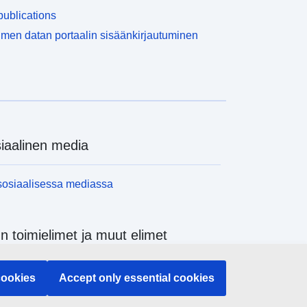
ublications
men datan portaalin sisäänkirjautuminen
iaalinen media
sosiaalisessa mediassa
n toimielimet ja muut elimet
 EU:n toimielimistä ja elimistä
cookies
Accept only essential cookies