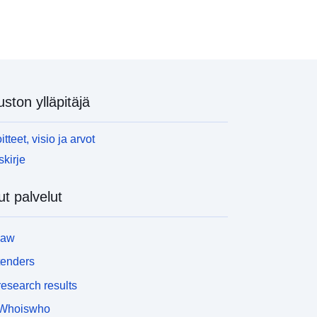
uston ylläpitäjä
itteet, visio ja arvot
skirje
t palvelut
law
tenders
esearch results
Whoiswho