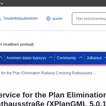
Sisäänkirjautuminen
suomi
virallinen portaali
Avoimen datan kypsyys
Community
Julkaisut
XPlanung Service for the Plan Elimination Railway Crossing Rathausstraße (XPlanGML 5.0.1) Laitteistovaatimukset
rvice for the Plan Eliminatio
thausstraße (XPlanGML 5.0.1