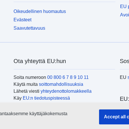
EU p
Oikeudellinen huomautus
Avoi
Evästeet
Saavutettavuus
Ota yhteyttä EU:hun
Sos
Soita numeroon
00 800 6 7 8 9 10 11
EU
Käytä muita
soittomahdollisuuksia
Lähetä viesti
yhteydenottolomakkeella
Käy
EU:n tiedotuspisteessä
EU:
parantaaksemme käyttäjäkokemusta
Haku
Accept all 