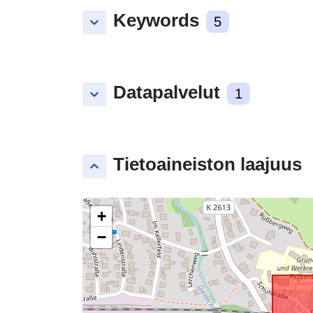
Keywords
keyboard_arrow_down
5
Datapalvelut
keyboard_arrow_down
1
Tietoaineiston laajuus
keyboard_arrow_up
+
−