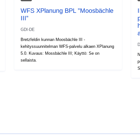
WFS XPlanung BPL ”Moosbächle
III”
GDI-DE
Bretzfeldin kunnan Moosbächle III -
D
kehityssuunnitelman WFS-palvelu alkaen XPlanung
5.0. Kuvaus: Mossbächle III; Käyttö: Se on
N
sellaista.
p
S