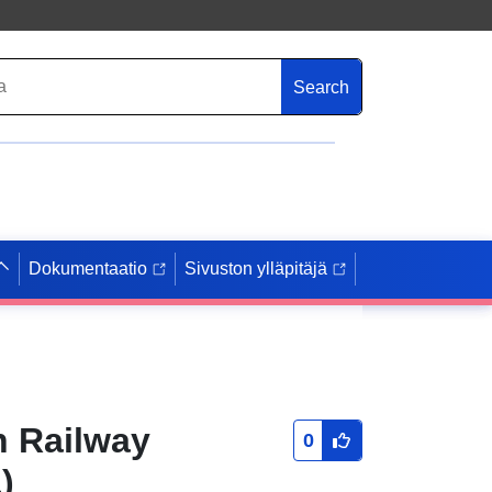
Search
Dokumentaatio
Sivuston ylläpitäjä
n Railway
0
)