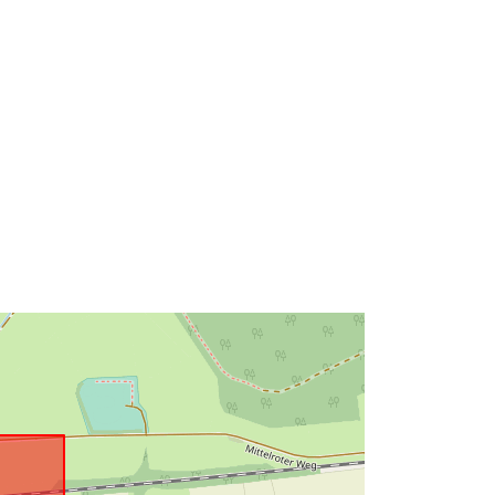
48.9855777 ], [ 9.7129804,
48.9855777 ], [ 9.7129804,
48.988071 ] ]
Tyyppi:
Polygon
http://data.europa.eu/88u/dataset/51
28df17-daf9-4462-bcd1-
a2d7c670cf45