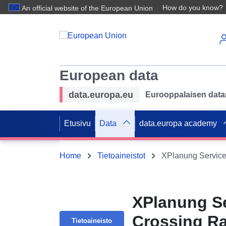
How do you know?
An official website of the European Union
European data
data.europa.eu
Eurooppalaisen datan 
Etusivu
Data
data.europa academy
Home
Tietoaineistot
XPlanung Se
Crossing Ra
Tietoaineisto