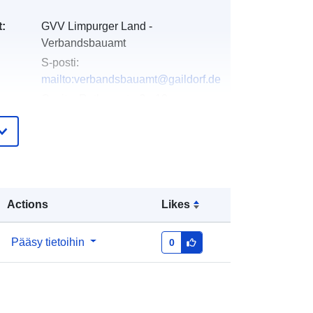
t:
GVV Limpurger Land -
Verbandsbauamt
S-posti:
mailto:verbandsbauamt@gaildorf.de
Osoite:
Rathausstraße 13,
Fichtenberg, 74427, Deutschland
URL-osoite:
http://www.fichtenberg.de
eloa
Lisätty dataan.europa.eu:
21
Actions
Likes
teri:
February 2026
Päivitetty data.europa.eu:
04 August
2026
Pääsy tietoihin
0
Koordinaatit:
[ [ 9.7129804,
48.988071 ], [ 9.7250902,
48.988071 ], [ 9.7250902,