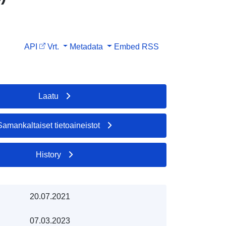
API
Vrt.
Metadata
Embed
RSS
Laatu
Samankaltaiset tietoaineistot
History
20.07.2021
07.03.2023