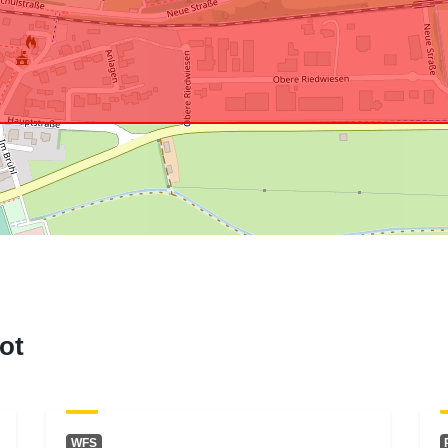
ot
WFS