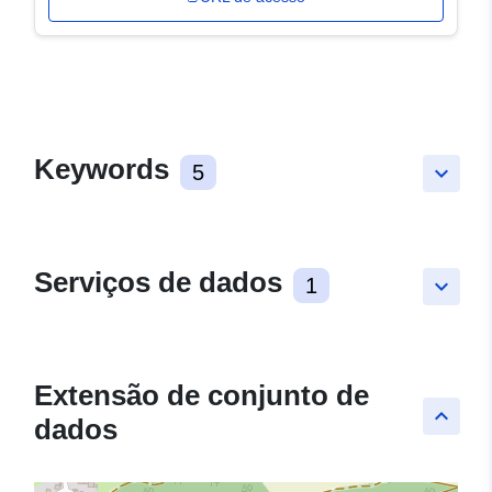
Keywords
5
keyboard_arrow_down
Serviços de dados
1
keyboard_arrow_down
Extensão de conjunto de
keyboard_arrow_up
dados