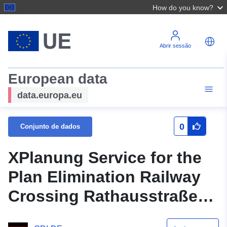
How do you know?
Abrir sessão
European data
data.europa.eu
0
Conjunto de dados
XPlanung Service for the
Plan Elimination Railway
Crossing Rathausstraße
(Serviço XPlanGML 5.0.1)