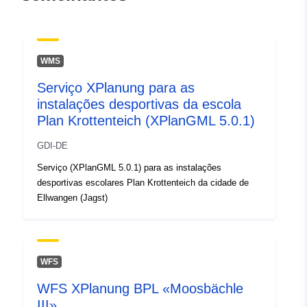
04 August 2026
Espacial:
Coordenadas:
[ [ 9.7129804,
48.988071 ], [ 9.7250902,
WMS
48.988071 ], [ 9.7250902,
Serviço XPlanung para as
48.9855777 ], [ 9.7129804,
instalações desportivas da escola
48.9855777 ], [ 9.7129804,
Plan Krottenteich (XPlanGML 5.0.1)
48.988071 ] ]
Tipo:
Polygon
GDI-DE
Serviço (XPlanGML 5.0.1) para as instalações
uriRef:
http://data.europa.eu/88u/dataset/
desportivas escolares Plan Krottenteich da cidade de
daf9-4462-bcd1-a2d7c670cf45
Ellwangen (Jagst)
WFS
WFS XPlanung BPL «Moosbächle
III»