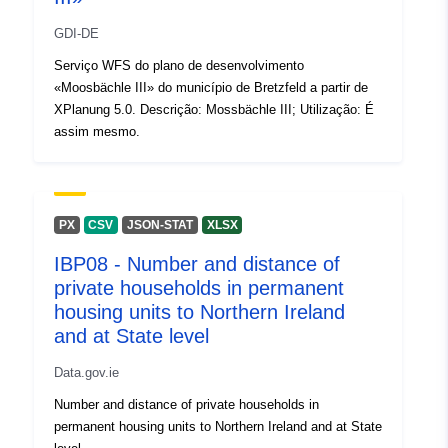
GDI-DE
Serviço WFS do plano de desenvolvimento
«Moosbächle III» do município de Bretzfeld a partir de
XPlanung 5.0. Descrição: Mossbächle III; Utilização: É
assim mesmo.
PX
CSV
JSON-STAT
XLSX
IBP08 - Number and distance of
private households in permanent
housing units to Northern Ireland
and at State level
Data.gov.ie
Number and distance of private households in
permanent housing units to Northern Ireland and at State