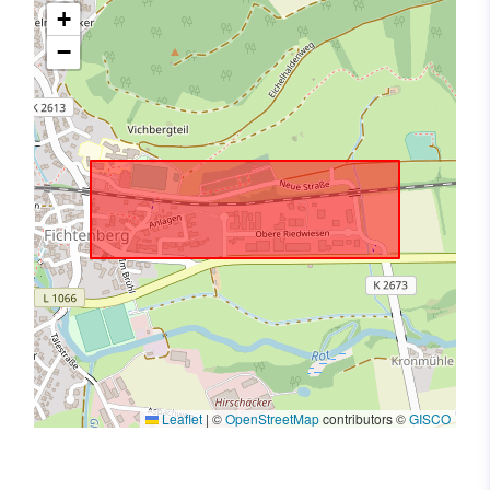
+
−
Leaflet
|
©
OpenStreetMap
contributors ©
GISCO