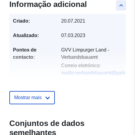
Informação adicional
keyboard_arrow_up
Criado:
20.07.2021
Atualizado:
07.03.2023
Pontos de
GVV Limpurger Land -
contacto:
Verbandsbauamt
Correio eletrónico:
mailto:verbandsbauamt@gaildorf.
Endereço:
Rathausstraße 13,
Fichtenberg, 74427, Deutschland
URL:
http://www.fichtenberg.de
Mostrar mais
Registo do
Acrescentado à data.europa.eu:
catálogo:
21 February 2026
Conjuntos de dados
Atualizado em data.europa.eu:
semelhantes