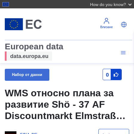
How do you know?
Влизане
European data
data.europa.eu
0
Набор от данни
WMS относно плана за
развитие Shö - 37 AF
Discountmarkt Elmstraße
Bergstraße (зона за