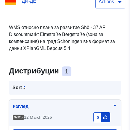
ГДИ-ДЕ
компенсация) на град
Actions
Schöningen
WMS относно плана за развитие Shö - 37 AF
Discountmarkt Elmstraße Bergstraße (зона за
компенсация) на град Schöningen във формат за
данни XPlanGML Версия 5.4
Дистрибуции
1
Sort
изглед
12 March 2026
WMS
0