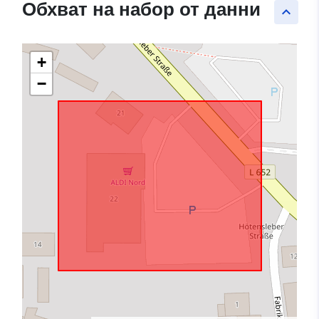
Обхват на набор от данни
keyboard_arrow_up
+
−