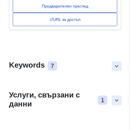
Предварителен преглед
URL за достъп
Keywords
7
keyboard_arrow_down
Услуги, свързани с
1
keyboard_arrow_down
данни