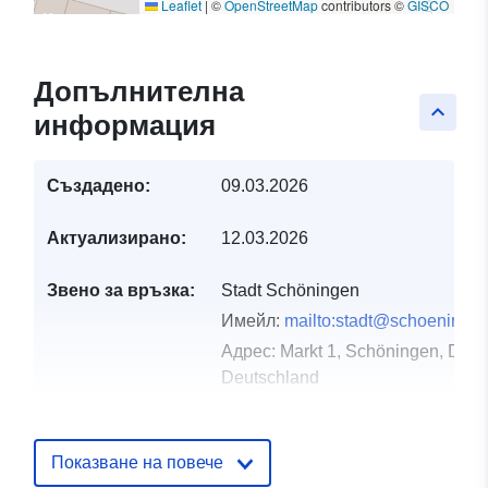
Leaflet
|
©
OpenStreetMap
contributors ©
GISCO
Допълнителна
keyboard_arrow_up
информация
Създадено:
09.03.2026
Актуализирано:
12.03.2026
Звено за връзка:
Stadt Schöningen
Имейл:
mailto:stadt@schoeninge
Адрес:
Markt 1, Schöningen, D-38
Deutschland
URL адрес:
https://www.schoeningen.de/leben
wohnen/bauleitplanung/bauleitplae
Показване на повече