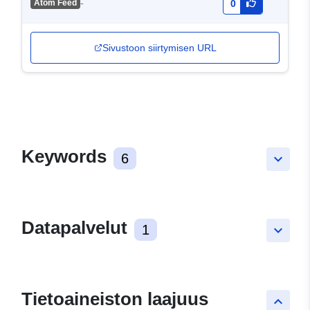
-
Atom Feed
0
Sivustoon siirtymisen URL
Keywords
6
keyboard_arrow_down
Datapalvelut
1
keyboard_arrow_down
Tietoaineiston laajuus
keyboard_arrow_up