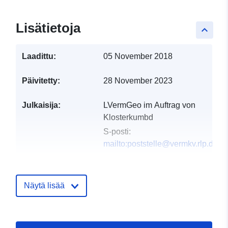
Lisätietoja
keyboard_arrow_up
Laadittu:
05 November 2018
Päivitetty:
28 November 2023
Julkaisija:
LVermGeo im Auftrag von
Klosterkumbd
S-posti:
mailto:poststelle@vermkv.rlp.de
Luetteloluetteloa
Lisätty dataan.europa.eu:
24
koskeva rekisteri:
February 2024
Näytä lisää
Päivitetty data.europa.eu:
11
April 2024