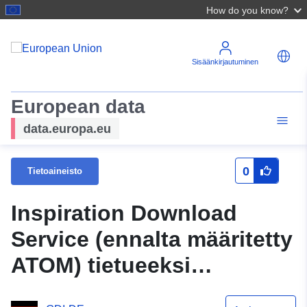
How do you know?
Sisäänkirjautuminen
European data
data.europa.eu
0
Tietoaineisto
Inspiration Download
Service (ennalta määritetty
ATOM) tietueeksi
Weiselstein 3. Muuta