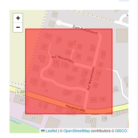
+
−
Leaflet
|
©
OpenStreetMap
contributors ©
GISCO