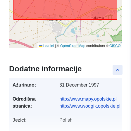
Leaflet
|
©
OpenStreetMap
contributors ©
GISCO
Dodatne informacije
keyboard_arrow_up
Ažurirano:
31 December 1997
Odredišna
http://www.mapy.opolskie.pl
stranica:
http://www.wodgik.opolskie.pl
Jezici:
Polish