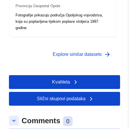
Provincija Geoportal Opole
Fotografije prikazuju područja Opoljskog vojvodstva,
koja su poplavljena tijekom poplave stoljeća 1997.
godine.
arrow_forward
Explore similar datasets
Kvaliteta
Slični skupovi podataka
Comments
keyboard_arrow_down
0