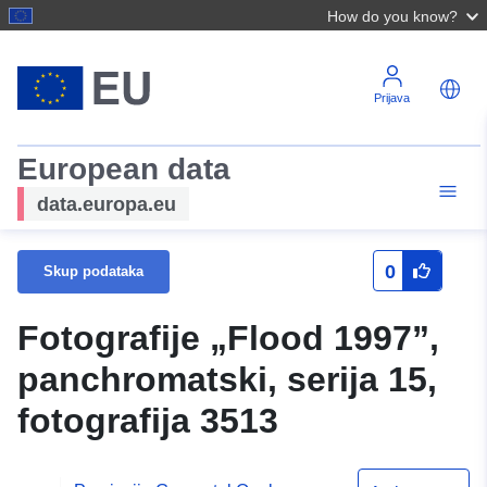
How do you know?
Prijava
European data
data.europa.eu
0
Skup podataka
Fotografije „Flood 1997”,
panchromatski, serija 15,
fotografija 3513