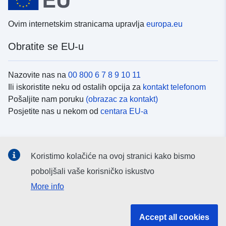
Ovim internetskim stranicama upravlja
europa.eu
Obratite se EU-u
Nazovite nas na
00 800 6 7 8 9 10 11
Ili iskoristite neku od ostalih opcija za
kontakt telefonom
Pošaljite nam poruku
(obrazac za kontakt)
Posjetite nas u nekom od
centara EU-a
Društvene mreže
Koristimo kolačiće na ovoj stranici kako bismo
Potražite kanale EU-a na
društvenim mrežama
poboljšali vaše korisničko iskustvo
More info
Institucije i tijela EU-
Accept all cookies