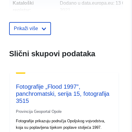
Kataloški
Dodano u data.europa.eu:
13 Octo
registar:
2021
Ažurirano na temelju podataka.eu
09 July 2022
Prikaži više
Prostorno:
Koordinate:
[ [ 17.489,
50.7438 ], [ 17.489, 50.7663
Slični skupovi podataka
], [ 17.5497, 50.7663 ], [
17.5497, 50.7438 ], [ 17.489,
50.7438 ] ]
Tip:
Polygon
Fotografije „Flood 1997”,
Prostorni resurs:
panchromatski, serija 15, fotografija
3515
U skladu s:
2180
Provincija Geoportal Opole
Fotografije prikazuju područja Opoljskog vojvodstva,
Podrijetlo:
Zdjęcia lotnicze terenów
koja su poplavljena tijekom poplave stoljeća 1997.
zalanych powodzią