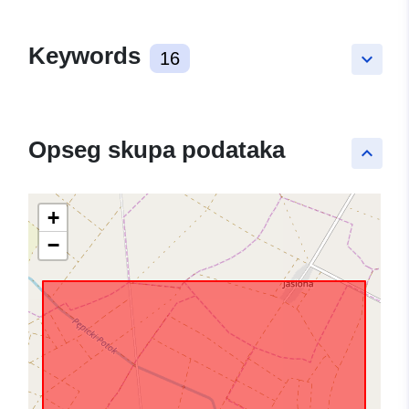
Keywords
16
keyboard_arrow_down
Opseg skupa podataka
keyboard_arrow_up
+
−