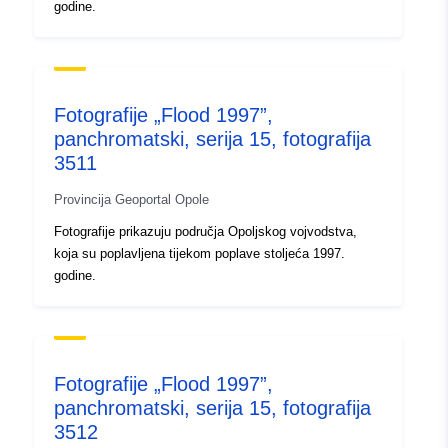
godine.
dostępne są w skali 1:26
000. Da...
Identifikatori:
brak danych
Fotografije „Flood 1997”,
panchromatski, serija 15, fotografija
uriRef:
http://data.europa.eu/88u/dataset
3511
5b6f-43bd-8173-1984d5e661c6
Provincija Geoportal Opole
Tip:
Resurs:
Fotografije prikazuju područja Opoljskog vojvodstva,
http://inspire.ec.europa.eu/metadat
koja su poplavljena tijekom poplave stoljeća 1997.
codelist/ResourceType/dataset
godine.
Fotografije „Flood 1997”,
panchromatski, serija 15, fotografija
3512