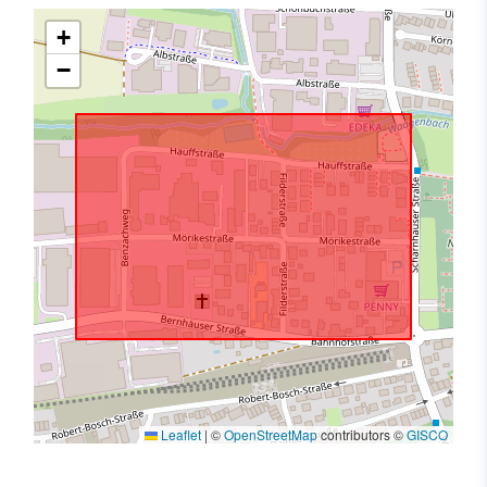
+
−
Leaflet
|
©
OpenStreetMap
contributors ©
GISCO