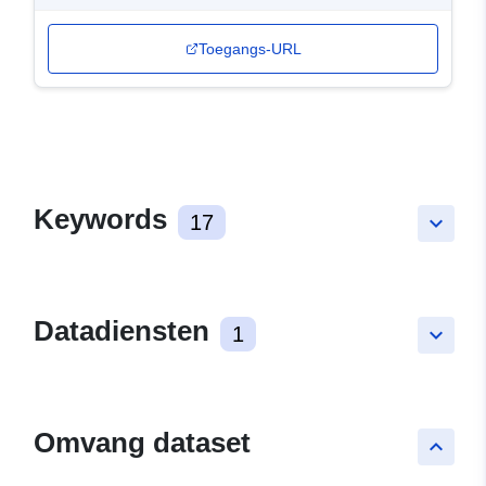
Toegangs-URL
Keywords
17
keyboard_arrow_down
Datadiensten
1
keyboard_arrow_down
Omvang dataset
keyboard_arrow_up