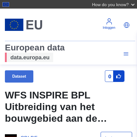
How do you know?
Inloggen
European data
data.europa.eu
0
Dataset
WFS INSPIRE BPL
Uitbreiding van het
bouwgebied aan de
Mörikestraße - 4e wijziging