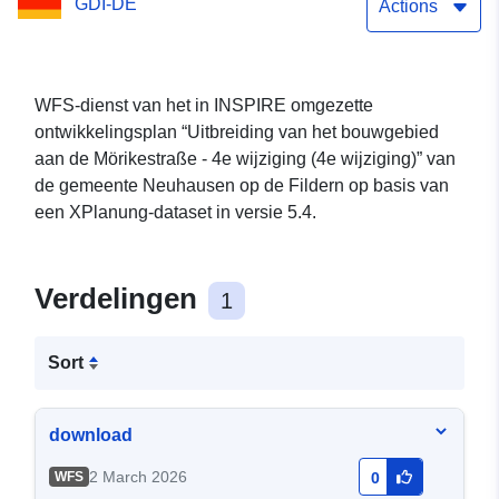
GDI-DE
(4e wijziging)
Actions
WFS-dienst van het in INSPIRE omgezette
ontwikkelingsplan “Uitbreiding van het bouwgebied
aan de Mörikestraße - 4e wijziging (4e wijziging)” van
de gemeente Neuhausen op de Fildern op basis van
een XPlanung-dataset in versie 5.4.
Verdelingen
1
Sort
download
2 March 2026
WFS
0