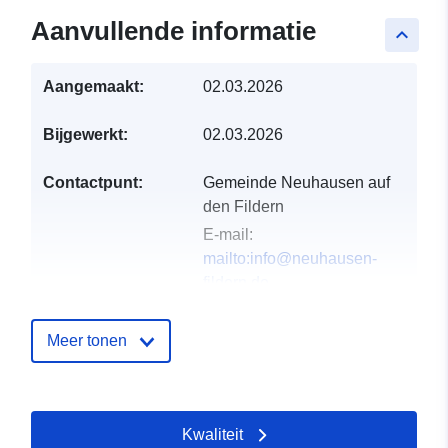
Aanvullende informatie
keyboard_arrow_up
Aangemaakt:
02.03.2026
Bijgewerkt:
02.03.2026
Contactpunt:
Gemeinde Neuhausen auf
den Fildern
E-mail:
mailto:info@neuhausen-
fildern.de
Adres:
Schlossplatz 1,
Neuhausen auf den Fildern,
Meer tonen
73765, Deutschland
URL:
http://www.neuhausen-
Kwaliteit
fildern.de