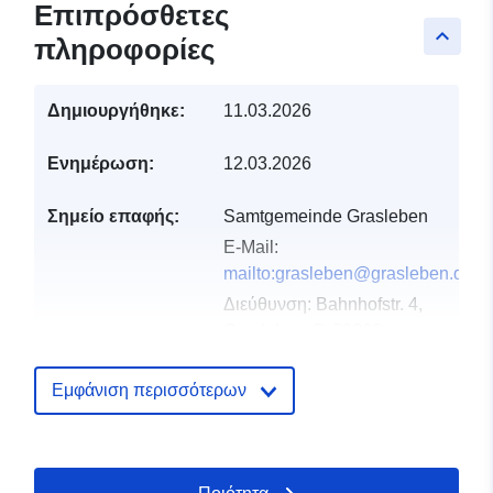
Επιπρόσθετες
keyboard_arrow_up
πληροφορίες
Δημιουργήθηκε:
11.03.2026
Ενημέρωση:
12.03.2026
Σημείο επαφής:
Samtgemeinde Grasleben
E-Mail:
mailto:grasleben@grasleben.de
Διεύθυνση:
Bahnhofstr. 4,
Grasleben, D-38368,
Deutschland
Διεύθυνση URL:
Εμφάνιση περισσότερων
https://www.samtgemeinde-
grasleben.de