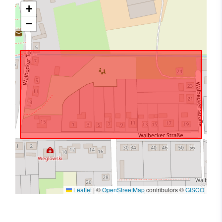
+
−
Leaflet
|
©
OpenStreetMap
contributors ©
GISCO