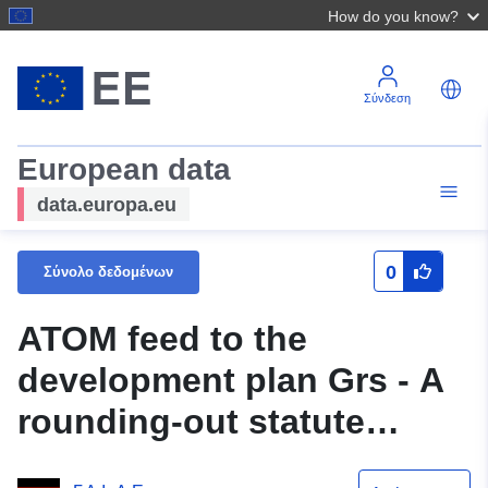
How do you know?
Σύνδεση
European data
data.europa.eu
0
Σύνολο δεδομένων
ATOM feed to the
development plan Grs - A
rounding-out statute
(origin) of the