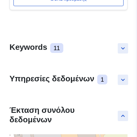
Keywords
11
keyboard_arrow_down
Υπηρεσίες δεδομένων
1
keyboard_arrow_down
Έκταση συνόλου
keyboard_arrow_up
δεδομένων