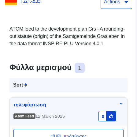
Γ.Δ.Ι.-Δ.Ε.
Samtgemeinde Grasleben
Actions
ATOM feed to the development plan Grs - A rounding-
out statute (origin) of the Samtgemeinde Grasleben in
the data format INSPIRE PLU Version 4.0.1
Φύλλα μερισμού
1
Sort
τηλεφόρτωση
12 March 2026
Atom Feed
0
URL πρόσβασης