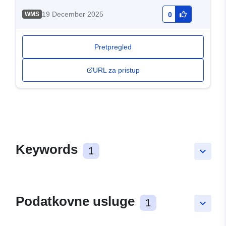
19 December 2025
WMS
0
Pretpregled
URL za pristup
Keywords
1
keyboard_arrow_down
Podatkovne usluge
1
keyboard_arrow_down