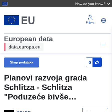
How do you know?
Prijava
European data
data.europa.eu
0
Skup podataka
Planovi razvoja grada
Schlitza - Schlitza
"Poduzeće bivše
željezničke lokacije"