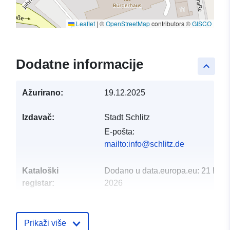
Leaflet
|
©
OpenStreetMap
contributors ©
GISCO
Dodatne informacije
keyboard_arrow_up
Ažurirano:
19.12.2025
Izdavač:
Stadt Schlitz
E-pošta:
mailto:info@schlitz.de
Kataloški
Dodano u data.europa.eu:
21 Febr
registar:
2026
Ažurirano na temelju podataka.eu
04 August 2026
Prikaži više