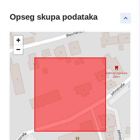
Opseg skupa podataka
keyboard_arrow_up
+
−