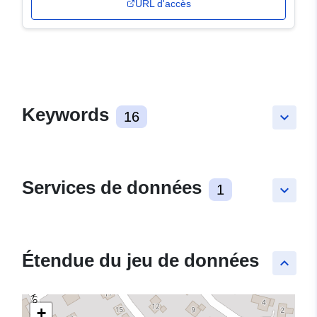
URL d'accès
Keywords
16
keyboard_arrow_down
Services de données
1
keyboard_arrow_down
Étendue du jeu de données
keyboard_arrow_up
+