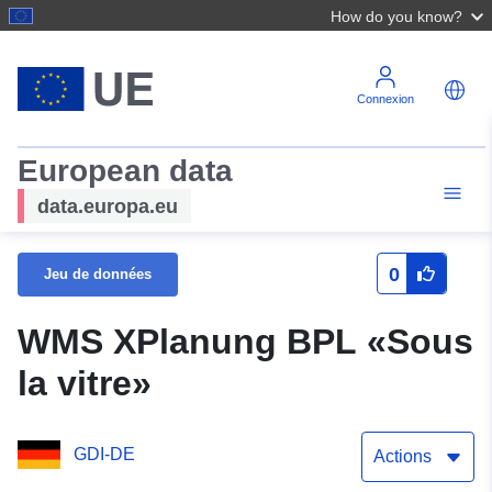
How do you know?
Connexion
European data
data.europa.eu
0
Jeu de données
WMS XPlanung BPL «Sous
la vitre»
GDI-DE
Actions