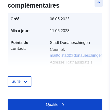
keyboard_arrow_up
complémentaires
Créé:
08.05.2023
Mis à jour:
11.05.2023
Points de
Stadt Donaueschingen
contact:
Courriel:
mailto:stadt@donaueschingen.de
Adresse:
Rathausplatz 1,
Donaueschingen, 78166,
Deutschland
URL:
Suite
http://www.donaueschingen.de
Compte rendu du
Ajoutée à data.europa.eu:
21
Qualité
catalogue:
February 2026