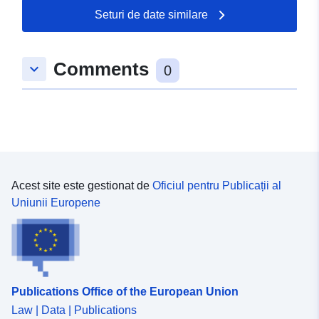
04 August 2026
Seturi de date similare
Spațial:
Coordonate:
[ [ 8.4943497,
Comments
keyboard_arrow_down
47.9553853 ], [ 8.4957251,
0
47.9553853 ], [ 8.4957251,
47.9537958 ], [ 8.4943497,
47.9537958 ], [ 8.4943497,
47.9553853 ] ]
Tip:
Polygon
Acest site este gestionat de
Oficiul pentru Publicații al
uriRef:
http://data.europa.eu/88u/dataset
Uniunii Europene
845e-4a68-b77c-c30714515fa3
Publications Office of the European Union
Law | Data | Publications