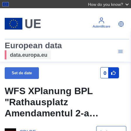
How do you know?
Autentificare
European data
data.europa.eu
0
Set de date
WFS XPlanung BPL
"Rathausplatz
Amendamentul 2-a
Amendamentul"