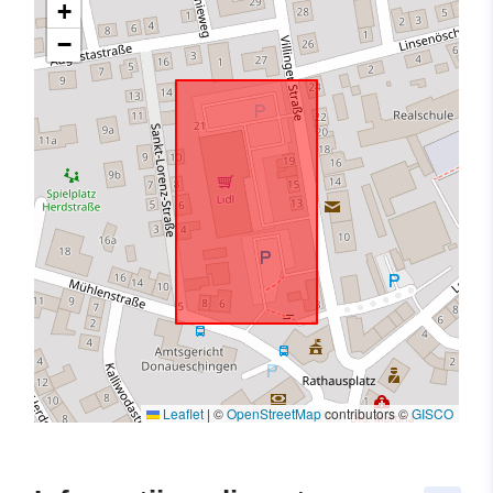
+
−
Leaflet
|
©
OpenStreetMap
contributors ©
GISCO