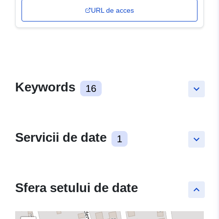
URL de acces
Keywords
16
keyboard_arrow_down
Servicii de date
1
keyboard_arrow_down
Sfera setului de date
keyboard_arrow_up