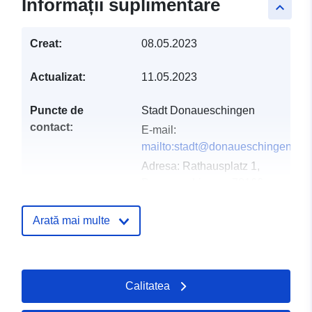
Informații suplimentare
keyboard_arrow_up
Creat:
08.05.2023
Actualizat:
11.05.2023
Puncte de
Stadt Donaueschingen
contact:
E-mail:
mailto:stadt@donaueschingen.de
Adresa:
Rathausplatz 1,
Donaueschingen, 78166,
Deutschland
Adresă URL:
Arată mai multe
http://www.donaueschingen.de
Registru catalog:
Adăugat la data.europa.eu:
21 Feb
Calitatea
2026
Informații actualizate la data a.eur