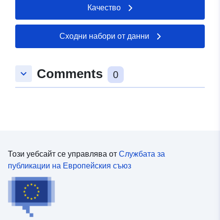
Качество
Сходни набори от данни
Comments
keyboard_arrow_down
0
Този уебсайт се управлява от
Службата за
публикации на Европейския съюз