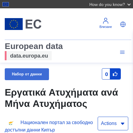
How do you know?
Влизане
European data
data.europa.eu
0
Набор от данни
Εργατικά Ατυχήματα ανά
Μήνα Ατυχήματος
Национален портал за свободно
Actions
достъпни данни Кипър