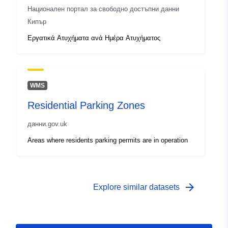
Национален портал за свободно достъпни данни
Кипър
Εργατικά Ατυχήματα ανά Ημέρα Ατυχήματος
WMS
Residential Parking Zones
данни.gov.uk
Areas where residents parking permits are in operation
arrow_forward
Explore similar datasets