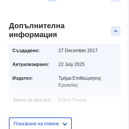
Допълнителна
keyboard_arrow_up
информация
Създадено:
27 December 2017
Актуализирано:
22 July 2025
Издател:
Τμήμα Επιθεώρησης
Εργασίας
Звено за връзка:
Ελένη Τσεκμέ
Имейл:
etsekme@dli.mlsi.gov.cy
Показване на повече