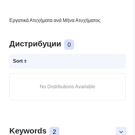
Εργατικά Ατυχήματα ανά Μήνα Ατυχήματος
Дистрибуции
0
Sort
No Distributions Available
Keywords
2
keyboard_arrow_down