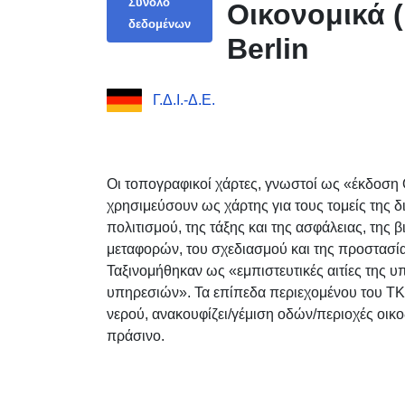
Σύνολο
Οικονομικά (
δεδομένων
Berlin
Γ.Δ.Ι.-Δ.Ε.
Οι τοπογραφικοί χάρτες, γνωστοί ως «έκδοση 
χρησιμεύσουν ως χάρτης για τους τομείς της δι
πολιτισμού, της τάξης και της ασφάλειας, της 
μεταφορών, του σχεδιασμού και της προστασί
Ταξινομήθηκαν ως «εμπιστευτικές αιτίες της 
υπηρεσιών». Τα επίπεδα περιεχομένου του TK50
νερού, ανακουφίζει/γέμιση οδών/περιοχές οικ
πράσινο.