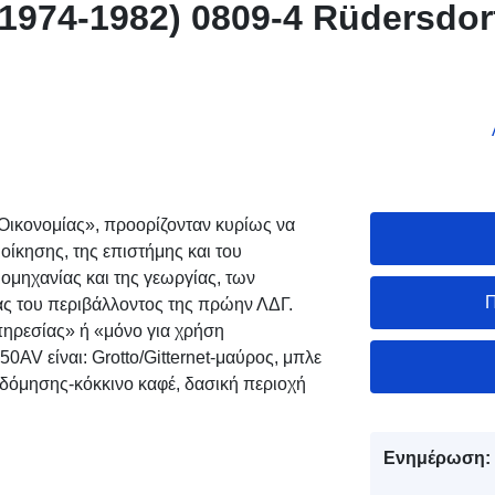
1974-1982) 0809-4 Rüdersdor
Οικονομίας», προορίζονταν κυρίως να
οίκησης, της επιστήμης και του
βιομηχανίας και της γεωργίας, των
Π
ας του περιβάλλοντος της πρώην ΛΔΓ.
υπηρεσίας» ή «μόνο για χρήση
AV είναι: Grotto/Gitternet-μαύρος, μπλε
οδόμησης-κόκκινο καφέ, δασική περιοχή
Ενημέρωση: