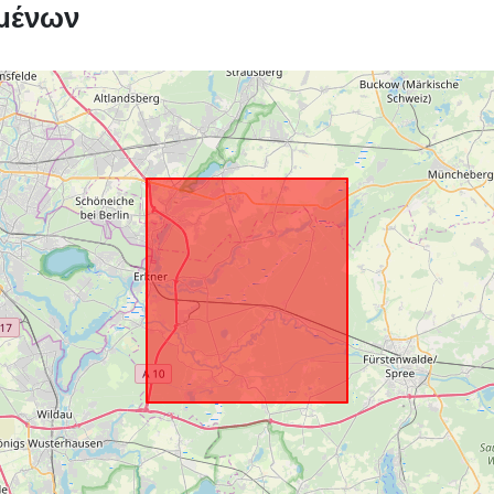
μένων