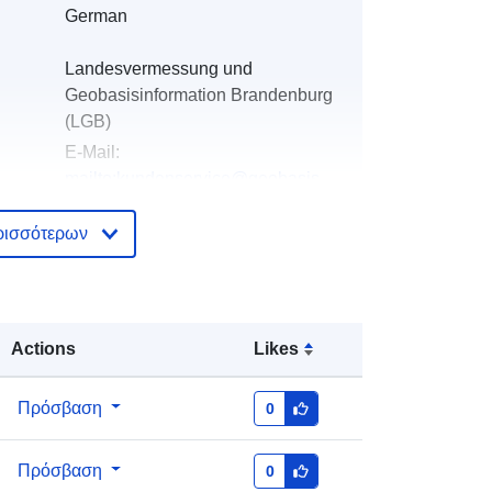
German
Landesvermessung und
Geobasisinformation Brandenburg
(LGB)
E-Mail:
mailto:kundenservice@geobasis-
bb.de
ρισσότερων
Προστίθεται στο data.europa.eu:
19
November 2022
Επικαιροποιήθηκε στα data.europa.eu:
04 August 2026
Actions
Likes
Συντεταγμένες:
[ [ 13.75, 52.5 ], [ 14,
Πρόσβαση
0
52.5 ], [ 14, 52.33 ], [ 13.75, 52.33 ], [
13.75, 52.5 ] ]
Πρόσβαση
0
Τύπος:
Polygon