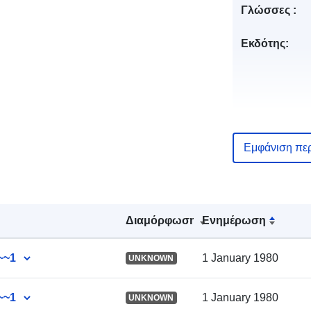
Γλώσσες :
Εκδότης:
Εμφάνιση πε
Αρχείο
καταλόγου:
Διαμόρφωση
Ενημέρωση
Χωρικός:
~~1
1 January 1980
UNKNOWN
~~1
1 January 1980
UNKNOWN