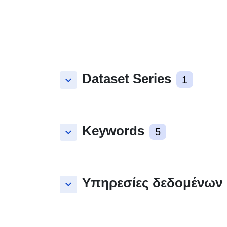
Dataset Series
keyboard_arrow_down
1
Keywords
keyboard_arrow_down
5
Υπηρεσίες δεδομένων
keyboard_arrow_down