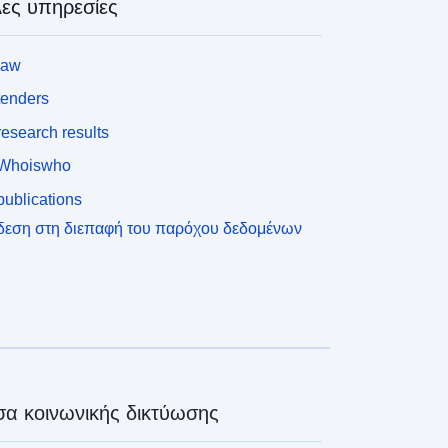
ες υπηρεσίες
law
tenders
esearch results
Whoiswho
ublications
δεση στη διεπαφή του παρόχου δεδομένων
α κοινωνικής δικτύωσης