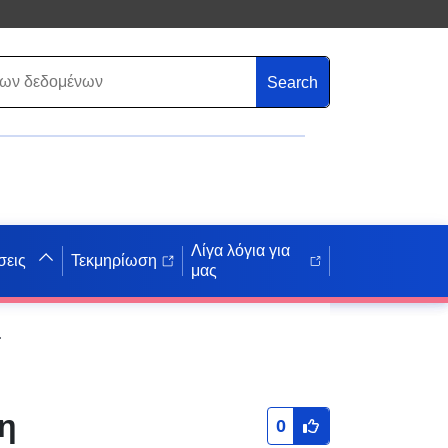
Search
Λίγα λόγια για
σεις
Τεκμηρίωση
μας
rsdorf bei Berlin
η
0