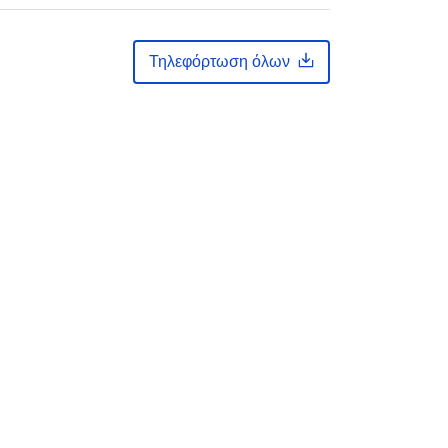
Eine Auskunft über die Herkunft der
Τηλεφόρτωση όλων
Daten erhalten Sie per Anfrage an
die E...
κά:
https://registry.gdi-
de.org/id/de.bb.metadata/52d642de-
be76-411c-82d9-bd234d691646
http://data.europa.eu/88u/dataset/52
d642de-be76-411c-82d9-
bd234d691646~~1
νη
unknown
α: