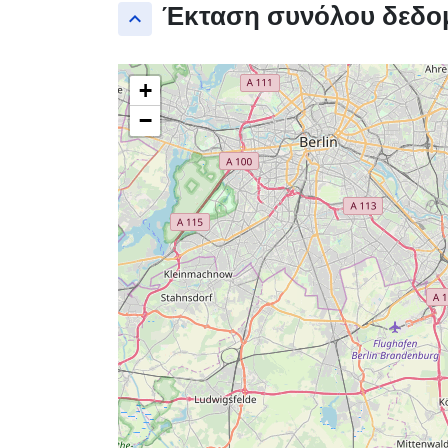
Έκταση συνόλου δεδο
keyboard_arrow_up
+
−